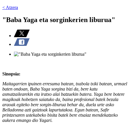
< Atzera
"Baba Yaga eta sorginkerien liburua"
Sinopsia:
Maitagarrien ipuinen erresuma batean, txabola txiki batean, urmael
baten ondoan, Baba Yaga sorgina bizi da, bere katu
asmatzailearekin eta iratxo alai batzuekin batera. Yaga bere botere
magikoak hobetzen saiatuko da, baina profesional batek bezala
araoak egiteko bere sorgin-liburua behar du, duela urte asko
Belladonna azti gaiztoak lapurtutakoa. Egun batean, Safir
printzesaren ustekabeko bisita batek bere etsaiaz mendekatzeko
aukera emango dio Yagari.