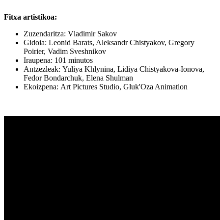
Fitxa artistikoa:
Zuzendaritza: Vladimir Sakov
Gidoia: Leonid Barats, Aleksandr Chistyakov, Gregory
Poirier, Vadim Sveshnikov
Iraupena: 101 minutos
Antzezleak: Yuliya Khlynina, Lidiya Chistyakova-Ionova,
Fedor Bondarchuk, Elena Shulman
Ekoizpena: Art Pictures Studio, Gluk'Oza Animation