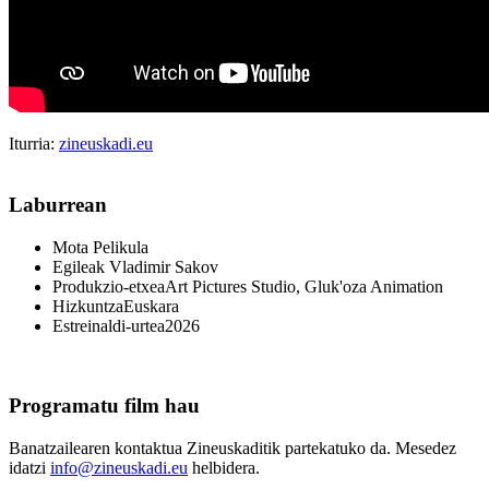
Iturria:
zineuskadi.eu
Laburrean
Mota
Pelikula
Egileak
Vladimir Sakov
Produkzio-etxea
Art Pictures Studio, Gluk'oza Animation
Hizkuntza
Euskara
Estreinaldi-urtea
2026
Programatu film hau
Banatzailearen kontaktua Zineuskaditik partekatuko da. Mesedez
idatzi
info@zineuskadi.eu
helbidera.