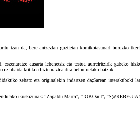
aritu izan da, bere antzezlan guztietan komikotasunari buruzko ikerla
, eszenaratze ausarta lehenetsiz eta testua aurreiritzirik gabeko hiz
ko eztabaida kritikoa biztuaraztea dira helburuetako batzuk.
didaktiko zehatz eta originalekin indartzen da;Sarean interaktiboki l
teei zuzendutako ikuskizunak: “Zapaldu Marra”, “JOKOaut”, “S@REB