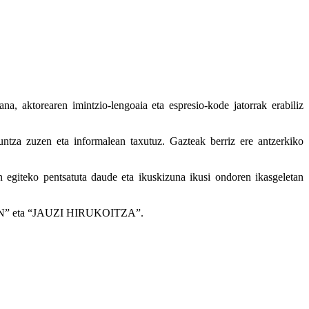
na, aktorearen imintzio-lengoaia eta espresio-kode jatorrak erabiliz
kuntza zuzen eta informalean taxutuz. Gazteak berriz ere antzerkiko
an egiteko pentsatuta daude eta ikuskizuna ikusi ondoren ikasgeletan
EGIAN” eta “JAUZI HIRUKOITZA”.