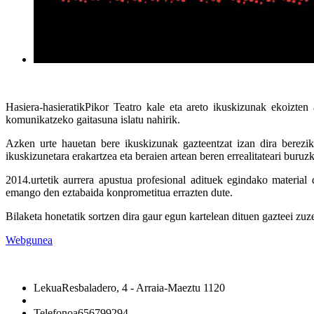
Hasiera-hasieratikPikor Teatro kale eta areto ikuskizunak ekoizten 
komunikatzeko gaitasuna islatu nahirik.
Azken urte hauetan bere ikuskizunak gazteentzat izan dira bereziki
ikuskizunetara erakartzea eta beraien artean beren errealitateari buruz
2014.urtetik aurrera apustua profesional adituek egindako material 
emango den eztabaida konprometitua errazten dute.
Bilaketa honetatik sortzen dira gaur egun kartelean dituen gaz
Webgunea
Lekua
Resbaladero, 4 - Arraia-Maeztu 1120
Telefonoa
656799294