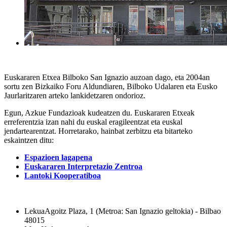
Euskararen Etxea Bilboko San Ignazio auzoan dago, eta 2004an
sortu zen Bizkaiko Foru Aldundiaren, Bilboko Udalaren eta Eusko
Jaurlaritzaren arteko lankidetzaren ondorioz.
Egun, Azkue Fundazioak kudeatzen du. Euskararen Etxeak
erreferentzia izan nahi du euskal eragileentzat eta euskal
jendartearentzat. Horretarako, hainbat zerbitzu eta bitarteko
eskaintzen ditu:
Espazioen lagapena
Euskararen Interpretazio Zentroa
Lantoki Kooperatiboa
Lekua
Agoitz Plaza, 1 (Metroa: San Ignazio geltokia) - Bilbao
48015