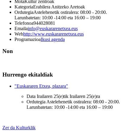
Mota
Kultur zentroak
Kategoria
Erabilera Anitzeko Aretoak
Ordutegia
Astelehenetik ostiralera: 08:00 - 20:00.
Larunbatetan: 10:00 -14:00 eta 16:00 – 19:00
Telefonoa
944028081
Emaila
info@euskararenetxea.eus
Web
http://www.euskararenetxea.eus
Programazioa
Ikusi agenda
Non
Hurrengo ekitaldiak
"Euskararen Etxea, plazara"
Data
Irailaren 25(e)tik Irailaren 25(e)ra
Ordutegia
Astelehenetik ostiralera: 08:00 - 20:00.
Larunbatetan: 10:00 -14:00 eta 16:00 – 19:00
Zer da Kulturklik