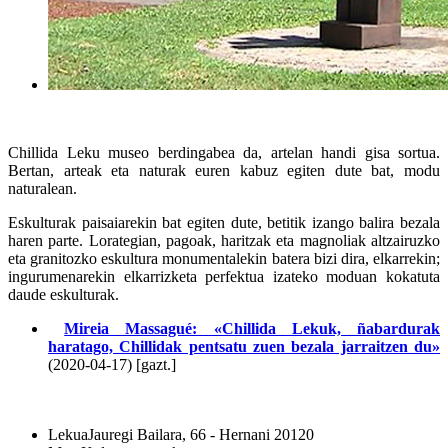
Chillida Leku museo berdingabea da, artelan handi gisa sortua.
Bertan, arteak eta naturak euren kabuz egiten dute bat, modu
naturalean.
Eskulturak paisaiarekin bat egiten dute, betitik izango balira bezala
haren parte. Lorategian, pagoak, haritzak eta magnoliak altzairuzko
eta granitozko eskultura monumentalekin batera bizi dira, elkarrekin;
ingurumenarekin elkarrizketa perfektua izateko moduan kokatuta
daude eskulturak.
Mireia Massagué: «Chillida Lekuk, ñabardurak
haratago, Chillidak pentsatu zuen bezala jarraitzen du»
(2020-04-17) [gazt.]
Lekua
Jauregi Bailara, 66 - Hernani 20120