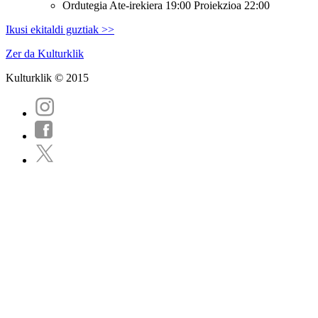
Ordutegia
Ate-irekiera 19:00 Proiekzioa 22:00
Ikusi ekitaldi guztiak >>
Zer da Kulturklik
Kulturklik © 2015