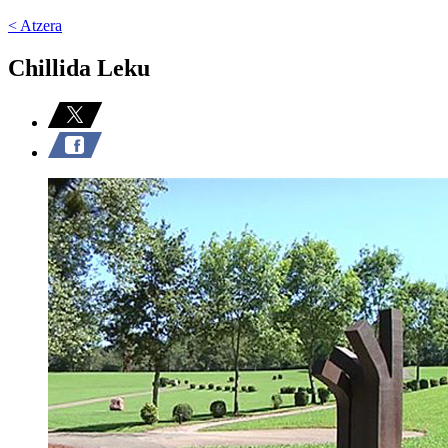
< Atzera
Chillida Leku