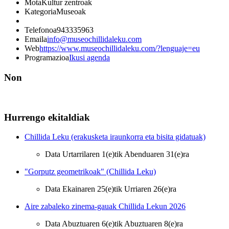
Mota
Kultur zentroak
Kategoria
Museoak
Telefonoa
943335963
Emaila
info@museochillidaleku.com
Web
https://www.museochillidaleku.com/?lenguaje=eu
Programazioa
Ikusi agenda
Non
Hurrengo ekitaldiak
Chillida Leku (erakusketa iraunkorra eta bisita gidatuak)
Data
Urtarrilaren 1(e)tik Abenduaren 31(e)ra
"Gorputz geometrikoak" (Chillida Leku)
Data
Ekainaren 25(e)tik Urriaren 26(e)ra
Aire zabaleko zinema-gauak Chillida Lekun 2026
Data
Abuztuaren 6(e)tik Abuztuaren 8(e)ra