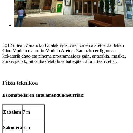
2012 urtean Zarauzko Udalak erosi zuen zinema aretoa da, lehen
Cine Modelo eta orain Modelo Aretoa. Zarauzko erdigunean
kokaturik dago eta zinema programazioaz gain, antzerkia, musika,
aurkezpenak, hitzaldiak etab luze bat egiten dira urtean zehar.
Fitxa teknikoa
Eskenatokiaren antolamendua/neurriak:
Zabalera
7 m
Sakonera
5 m