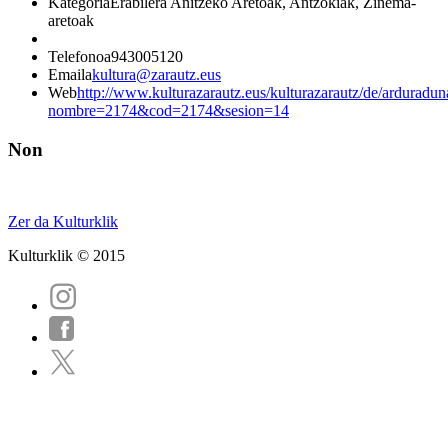
Kategoria
Erabilera Anitzeko Aretoak, Antzokiak, Zinema-
aretoak
Telefonoa
943005120
Emaila
kultura@zarautz.eus
Web
http://www.kulturazarautz.eus/kulturazarautz/de/arduradun
nombre=2174&cod=2174&sesion=14
Non
Zer da Kulturklik
Kulturklik © 2015