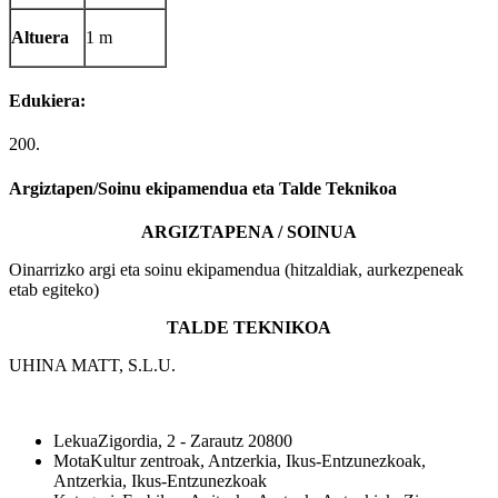
Altuera
1 m
Edukiera:
200.
Argiztapen/Soinu ekipamendua eta Talde Teknikoa
ARGIZTAPENA /
SOINUA
Oinarrizko argi eta soinu ekipamendua (hitzaldiak, aurkezpeneak
etab egiteko)
TALDE TEKNIKOA
UHINA MATT, S.L.U.
Lekua
Zigordia, 2 - Zarautz 20800
Mota
Kultur zentroak, Antzerkia, Ikus-Entzunezkoak,
Antzerkia, Ikus-Entzunezkoak