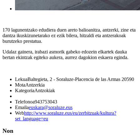
170 lagunentzako edudiera duen areto balioanitza, antzerki, zine eta
dantza ikuskizunetarako ez ezik bilera, hitzaldi eta antzerakoak
burutzeko prestatua.
Udalaz gainera, irabazi asmorik gabeko edozein elkartek dauka
bertan ekintzak egiteko aukera, aurrez dagokion eskaera eginda.
Lekua
Baltegieta, 2 - Soraluze-Placencia de las Armas 20590
Mota
Antzerkia
Kategoria
Antzokiak
Telefonoa
943753043
Emaila
euskara@soraluze.eus
Web
http://www.soraluze.eus/eu/zerbitzuak/kultura?
set_language=eu
Non