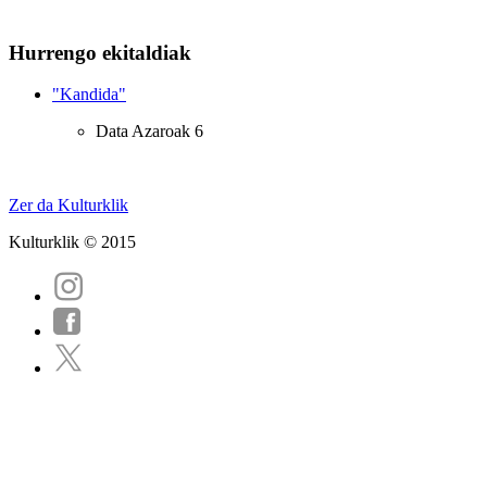
Hurrengo ekitaldiak
"Kandida"
Data
Azaroak 6
Zer da Kulturklik
Kulturklik © 2015