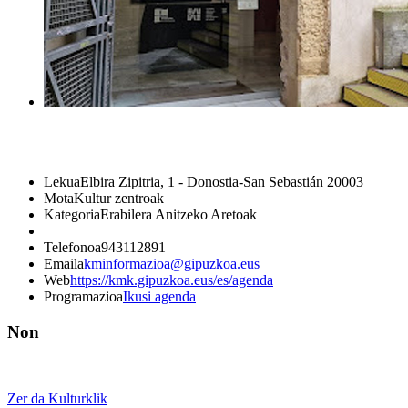
Lekua
Elbira Zipitria, 1 - Donostia-San Sebastián 20003
Mota
Kultur zentroak
Kategoria
Erabilera Anitzeko Aretoak
Telefonoa
943112891
Emaila
kminformazioa@gipuzkoa.eus
Web
https://kmk.gipuzkoa.eus/es/agenda
Programazioa
Ikusi agenda
Non
Zer da Kulturklik