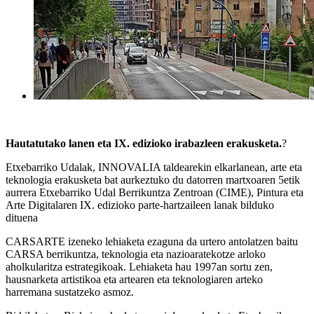
Hautatutako lanen eta IX. edizioko irabazleen erakusketa.
?
Etxebarriko Udalak, INNOVALIA taldearekin elkarlanean, arte eta
teknologia erakusketa bat aurkeztuko du datorren martxoaren 5etik
aurrera Etxebarriko Udal Berrikuntza Zentroan (CIME), Pintura eta
Arte Digitalaren IX. edizioko parte-hartzaileen lanak bilduko
dituena
CARSARTE izeneko lehiaketa ezaguna da urtero antolatzen baitu
CARSA berrikuntza, teknologia eta nazioaratekotze arloko
aholkularitza estrategikoak. Lehiaketa hau 1997an sortu zen,
hausnarketa artistikoa eta artearen eta teknologiaren arteko
harremana sustatzeko asmoz.