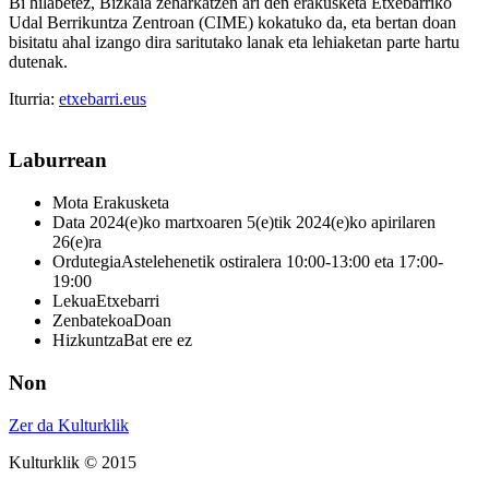
Bi hilabetez, Bizkaia zeharkatzen ari den erakusketa Etxebarriko
Udal Berrikuntza Zentroan (CIME) kokatuko da, eta bertan doan
bisitatu ahal izango dira saritutako lanak eta lehiaketan parte hartu
dutenak.
Iturria:
etxebarri.eus
Laburrean
Mota
Erakusketa
Data
2024(e)ko martxoaren 5(e)tik 2024(e)ko apirilaren
26(e)ra
Ordutegia
Astelehenetik ostiralera 10:00-13:00 eta 17:00-
19:00
Lekua
Etxebarri
Zenbatekoa
Doan
Hizkuntza
Bat ere ez
Non
Zer da Kulturklik
Kulturklik © 2015