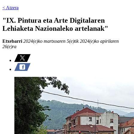
< Atzera
"IX. Pintura eta Arte Digitalaren
Lehiaketa Nazionaleko artelanak"
Etxebarri
2024(e)ko martxoaren 5(e)tik 2024(e)ko apirilaren
26(e)ra