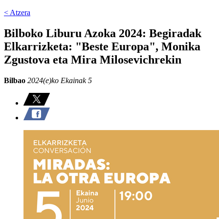
< Atzera
Bilboko Liburu Azoka 2024: Begiradak
Elkarrizketa: "Beste Europa", Monika
Zgustova eta Mira Milosevichrekin
Bilbao
2024(e)ko Ekainak 5