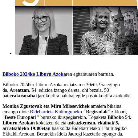
Bilboko 2024ko Liburu Azoka
ren egitarauaren barruan.
Bilboko 2024ko Liburu Azoka maiatzaren 30etik 9ra egingo
da,
Areatzan
. 54. edizioa izango da eta, ohi bezala, 50
bat
erakusmahai
jarriko dira hainbat egile pasatuko dira azokatik.
Monika Zgustovak eta Mira Milosevichek
amaiera bikaina
emango diote
Bidebarrieta Kulturguneko
"Begiradak
" zikloari,
"
Beste Europari"
buruzko ikuspegiarekin. Topaketa
Bilboko 54.
Liburu Azokan
kokatzen da eta
asteazkenean, ekainak 5,
arratsaldeko 19:00etan
hasiko da Bidebarrietako Liburutegiko
Ekitaldi Aretoan. Berarekin Idoia Jauregi kazetaria egongo da.