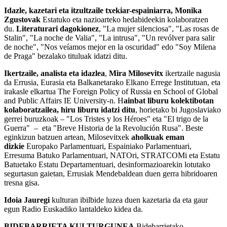
Idazle, kazetari eta itzultzaile txekiar-espainiarra, Monika
Zgustovak
Estatuko eta nazioarteko hedabideekin kolaboratzen
du.
Literaturari dagokionez
, "La mujer silenciosa", "Las rosas de
Stalin", "La noche de Valia", "La intrusa", "Un revólver para salir
de noche", "Nos veíamos mejor en la oscuridad" edo "Soy Milena
de Praga" bezalako tituluak idatzi ditu.
Ikertzaile, analista eta idazlea
,
Mira Milosevitx
ikertzaile nagusia
da Errusia, Eurasia eta Balkanetarako Elkano Errege Institutuan, eta
irakasle elkartua The Foreign Policy of Russia en School of Global
and Public Affairs IE University-n. H
ainbat liburu kolektibotan
kolaboratzailea, hiru liburu idatzi ditu
, horietako bi Jugoslaviako
gerrei buruzkoak – "Los Tristes y los Héroes" eta "El trigo de la
Guerra" – eta "Breve Historia de la Revolución Rusa". Beste
eginkizun batzuen artean, Milosevitxek
aholkuak eman
dizkie
Europako Parlamentuari, Espainiako Parlamentuari,
Erresuma Batuko Parlamentuari, NATOri, STRATCOMi eta Estatu
Batuetako Estatu Departamentuari, desinformazioarekin lotutako
segurtasun gaietan, Errusiak Mendebaldean duen gerra hibridoaren
tresna gisa.
Idoia Jauregi
kulturan ibilbide luzea duen kazetaria da eta gaur
egun Radio Euskadiko lantaldeko kidea da.
BIDEBARRIETA KULTURGUNEA
Bidebarrietako