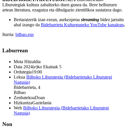
Liburutegiak kultura zabaltzeko duen gunea da. Bere helburuen
artean literatura, ezagutza eta dibulgazio zientifikoa sustatzea dago.
Bertaratzerik izan ezean, aurkezpena
streaming
bidez jarraitu
ahal izango da
Bidebarrieta Kulturguneko YouTube kanalean
.
Iturria:
bilbao.eus
Laburrean
Mota
Hitzaldia
Data
2024(e)ko Ekainak 5
Ordutegia
19:00
Lekua
Bilboko Liburutegia (Bidebarrietako Liburutegi
Nagusia)
Bidebarrieta, 4
Bilbao
Zenbatekoa
Doan
Hizkuntza
Gaztelania
Web
Bilboko Liburutegia (Bidebarrietako Liburutegi
Nagusia)
Non