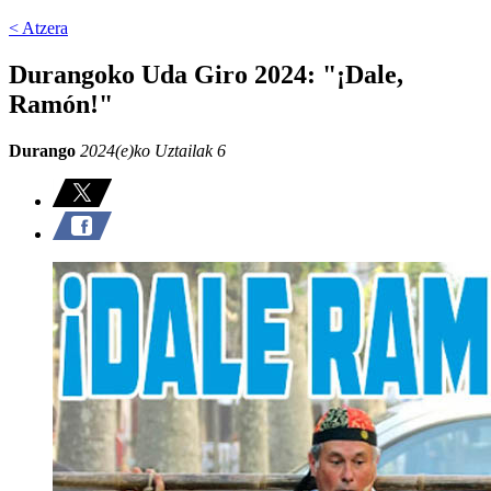
< Atzera
Durangoko Uda Giro 2024: "¡Dale,
Ramón!"
Durango
2024(e)ko Uztailak 6