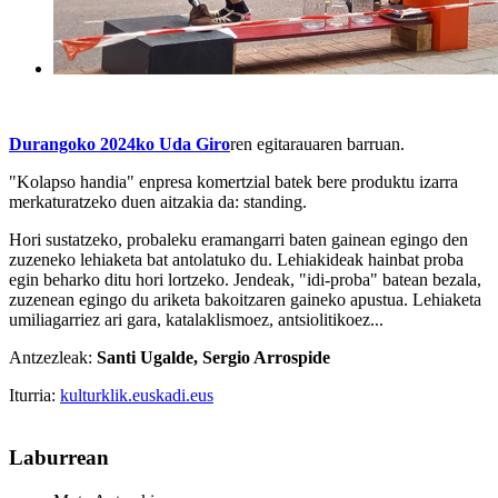
Durangoko 2024ko Uda Giro
ren egitarauaren barruan.
"Kolapso handia" enpresa komertzial batek bere produktu izarra
merkaturatzeko duen aitzakia da: standing.
Hori sustatzeko, probaleku eramangarri baten gainean egingo den
zuzeneko lehiaketa bat antolatuko du. Lehiakideak hainbat proba
egin beharko ditu hori lortzeko. Jendeak, "idi-proba" batean bezala,
zuzenean egingo du ariketa bakoitzaren gaineko apustua. Lehiaketa
umiliagarriez ari gara, katalaklismoez, antsiolitikoez...
Antzezleak:
Santi Ugalde, Sergio Arrospide
Iturria:
kulturklik.euskadi.eus
Laburrean