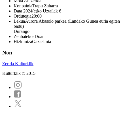
Mota
Antzerkia
Konpainia
Trapu Zaharra
Data
2024(e)ko Uztailak 6
Ordutegia
20:00
Lekua
Aurora Abasolo parkea (Landako Gunea euria egiten
badu)
Durango
Zenbatekoa
Doan
Hizkuntza
Gaztelania
Non
Zer da Kulturklik
Kulturklik © 2015