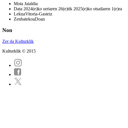
Mota
Jaialdia
Data
2024(e)ko urriaren 26(e)tik 2025(e)ko otsailaren 1(e)ra
Lekua
Vitoria-Gasteiz
Zenbatekoa
Doan
Non
Zer da Kulturklik
Kulturklik © 2015