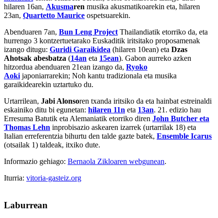
hilaren 16an,
Akusma
ren
musika akusmatikoarekin eta, hilaren
23an,
Quartetto Maurice
ospetsuarekin.
Abenduaren 7an,
Bun Leng Project
Thailandiatik etorriko da, eta
hurrengo 3 kontzertuetarako Euskaditik iritsitako proposamenak
izango ditugu:
Guridi Garaikidea
(hilaren 10ean) eta
Dzas
Ahotsak abesbatza
(
14an
eta
15ean
). Gabon aurreko azken
hitzordua abenduaren 21ean izango da,
Ryoko
Aoki
japoniarrarekin; Noh kantu tradizionala eta musika
garaikidearekin uztartuko du.
Urtarrilean,
Jabi Alonso
ren
txanda iritsiko da eta hainbat estreinaldi
eskainiko ditu bi egunetan:
hilaren 11n
eta
13an
. 21. edizio hau
Erresuma Batutik eta Alemaniatik etorriko diren
John Butcher eta
Thomas Lehn
inprobisazio askearen izarrek (urtarrilak 18) eta
Italian erreferentzia bihurtu den talde gazte batek,
Ensemble Icarus
(otsailak 1) taldeak, itxiko dute.
Informazio gehiago:
Bernaola Zikloaren webgunean
.
Iturria:
vitoria-gasteiz.org
Laburrean