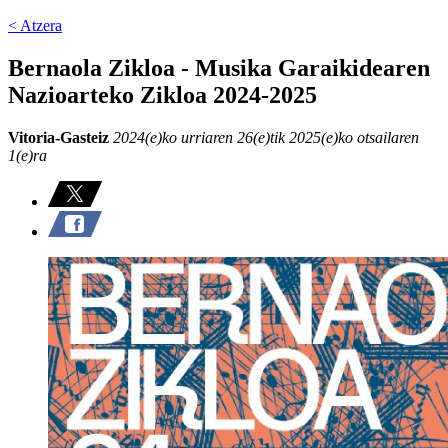
< Atzera
Bernaola Zikloa - Musika Garaikidearen
Nazioarteko Zikloa 2024-2025
Vitoria-Gasteiz
2024(e)ko urriaren 26(e)tik 2025(e)ko otsailaren
1(e)ra