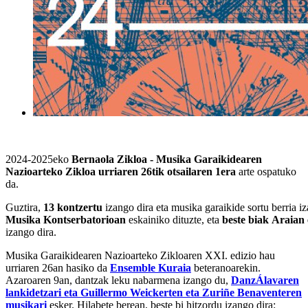
2024-2025eko
Bernaola Zikloa - Musika Garaikidearen
Nazioarteko Zikloa
urriaren 26tik otsailaren 1era
arte ospatuko
da.
Guztira,
13
kontzertu
izango dira eta musika garaikide sortu berria iz
Musika
Kontserbatorioan
eskainiko dituzte, eta
beste
biak
Araian
izango dira.
Musika Garaikidearen Nazioarteko Zikloaren XXI. edizio hau
urriaren 26an hasiko da
Ensemble Kuraia
beteranoarekin.
Azaroaren 9an, dantzak leku nabarmena izango du,
DanzÁlavaren
lankidetzari eta Guillermo Weickerten eta Zuriñe Benaventeren
musikari
esker. Hilabete berean, beste bi hitzordu izango dira: