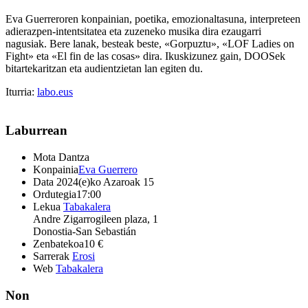
Eva Guerreroren konpainian, poetika, emozionaltasuna, interpreteen
adierazpen-intentsitatea eta zuzeneko musika dira ezaugarri
nagusiak. Bere lanak, besteak beste, «Gorpuztu», «LOF Ladies on
Fight» eta «El fin de las cosas» dira. Ikuskizunez gain, DOOSek
bitartekaritzan eta audientzietan lan egiten du.
Iturria:
labo.eus
Laburrean
Mota
Dantza
Konpainia
Eva Guerrero
Data
2024(e)ko Azaroak 15
Ordutegia
17:00
Lekua
Tabakalera
Andre Zigarrogileen plaza, 1
Donostia-San Sebastián
Zenbatekoa
10 €
Sarrerak
Erosi
Web
Tabakalera
Non