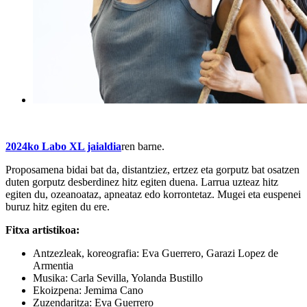
2024ko Labo XL jaialdia
ren barne.
Proposamena bidai bat da, distantziez, ertzez eta gorputz bat osatzen
duten gorputz desberdinez hitz egiten duena. Larrua uzteaz hitz
egiten du, ozeanoataz, apneataz edo korrontetaz. Mugei eta euspenei
buruz hitz egiten du ere.
Fitxa artistikoa:
Antzezleak, koreografia
: Eva Guerrero, Garazi Lopez de
Armentia
Musika
: Carla Sevilla, Yolanda Bustillo
Ekoizpena
: Jemima Cano
Zuzendaritza
: Eva Guerrero