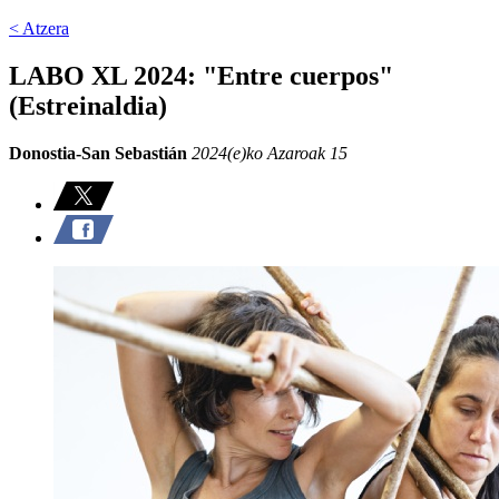
< Atzera
LABO XL 2024: "Entre cuerpos"
(Estreinaldia)
Donostia-San Sebastián
2024(e)ko Azaroak 15