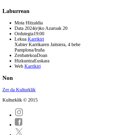
Laburrean
Mota
Hitzaldia
Data
2024(e)ko Azaroak 20
Ordutegia
19:00
Lekua
Karrikiri
Xabier Karrikaren Jaitsiera, 4 behe
Pamplona/Iruña
Zenbatekoa
Doan
Hizkuntza
Euskara
Web
Karrikiri
Non
Zer da Kulturklik
Kulturklik © 2015