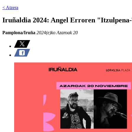
< Atzera
Iruñaldia 2024: Angel Erroren "Itzulpena
Pamplona/Iruña
2024(e)ko Azaroak 20