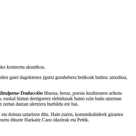
ko kontzertu akustikoa.
bilen gaiei dagokienez (gutxi gorabehera betikoak baitira: amodioa,
Itzulpena-Traducción
liburua, beraz, poesia itzultzearen ariketa
io, euskal hiztun derrigorrez elebidunak baino ezin baitu atzeman
n zertan datzan ulertzera hurbildu ere bai.
a eta doinua uztartzen ditu. Hain zuzen, komunikabideek gizartea
urtu dituzte Harkaitz Cano idazleak eta Pettik.