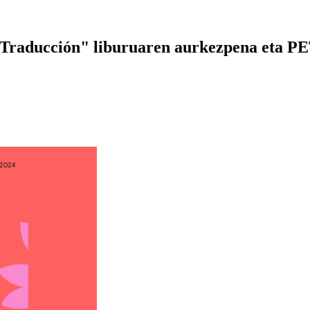
-Traducción" liburuaren aurkezpena eta PE