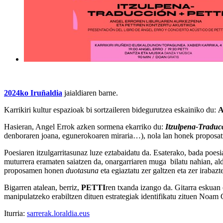
2024ko Iruñaldia
jaialdiaren barne.
Karrikiri kultur espazioak bi sortzaileren bidegurutzea eskainiko du:
A
Hasieran, Angel Errok azken sormena ekarriko du:
Itzulpena-Traduc
denboraren joana, egunerokoaren miraria…), nola lan honek proposatz
Poesiaren itzulgarritasunaz luze eztabaidatu da. Esaterako, bada poesi
muturrera eramaten saiatzen da, onargarriaren muga bilatu nahian, alde
proposamen honen
duotasuna
eta egiaztatu zer galtzen eta zer irabazt
Bigarren atalean, berriz,
PETTI
ren txanda izango da. Gitarra eskuan
manipulatzeko erabiltzen dituen estrategiak identifikatu zituen Noam 
Iturria:
sarrerak.loraldia.eus