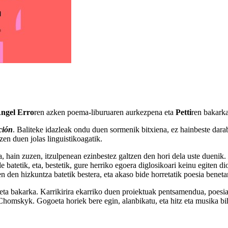
ngel Erro
ren azken poema-liburuaren aurkezpena eta
Petti
ren bakarka
ción
. Baliteke idazleak ondu duen sormenik bitxiena, ez hainbeste dara
en duen jolas linguistikoagatik.
a, hain zuzen, itzulpenean ezinbestez galtzen den hori dela uste duenik.
 batetik, eta, bestetik, gure herriko egoera diglosikoari keinu egiten d
en den hizkuntza batetik bestera, eta akaso bide horretatik poesia beneta
 eta bakarka. Karrikirira ekarriko duen proiektuak pentsamendua, poesi
Chomskyk. Gogoeta horiek bere egin, alanbikatu, eta hitz eta musika bih