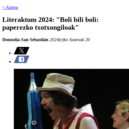
< Atzera
Literaktum 2024: "Boli bili boli:
paperezko txotxongiloak"
Donostia-San Sebastián
2024(e)ko Azaroak 20