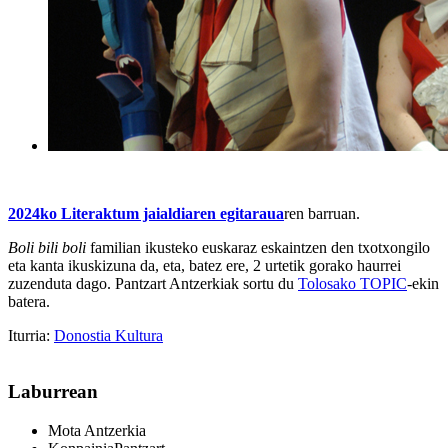
2024ko Literaktum jaialdiaren egitaraua
ren barruan.
Boli bili boli
familian ikusteko euskaraz eskaintzen den txotxongilo
eta kanta ikuskizuna da, eta, batez ere, 2 urtetik gorako haurrei
zuzenduta dago. Pantzart Antzerkiak sortu du
Tolosako TOPIC
-ekin
batera.
Iturria:
Donostia Kultura
Laburrean
Mota
Antzerkia