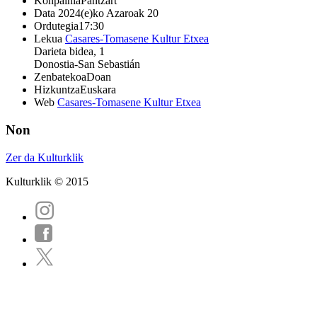
Konpainia
Pantzart
Data
2024(e)ko Azaroak 20
Ordutegia
17:30
Lekua
Casares-Tomasene Kultur Etxea
Darieta bidea, 1
Donostia-San Sebastián
Zenbatekoa
Doan
Hizkuntza
Euskara
Web
Casares-Tomasene Kultur Etxea
Non
Zer da Kulturklik
Kulturklik © 2015