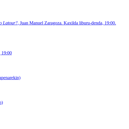
o Latour?
, Juan Manuel Zaragoza. Kaxilda liburu-denda, 19:00.
 19:00
apenarekin)
n)