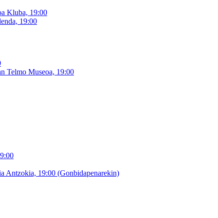
oa Kluba, 19:00
denda, 19:00
0
San Telmo Museoa, 19:00
19:00
ia Antzokia, 19:00 (Gonbidapenarekin)