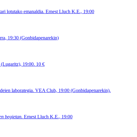
ari lotutako emanaldia. Ernest Lluch K.E., 19:00
rra, 19:30 (Gonbidapenarekin)
 (Lugaritz), 19:00. 10 €
 ideien laborategia. VEA Club, 19:00 (Gonbidapenarekin).
en begietan.
Ernest Lluch K.E., 19:00