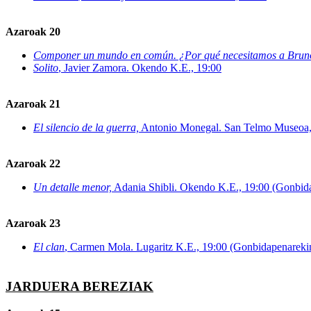
Azaroak 20
Componer un mundo en común. ¿Por qué necesitamos a Brun
Solito
, Javier Zamora. Okendo K.E., 19:00
Azaroak 21
El silencio de la guerra,
Antonio Monegal. San Telmo Museoa,
Azaroak 22
Un detalle menor,
Adania Shibli. Okendo K.E., 19:00 (Gonbid
Azaroak 23
El clan
, Carmen Mola. Lugaritz K.E., 19:00 (Gonbidapenareki
JARDUERA BEREZIAK