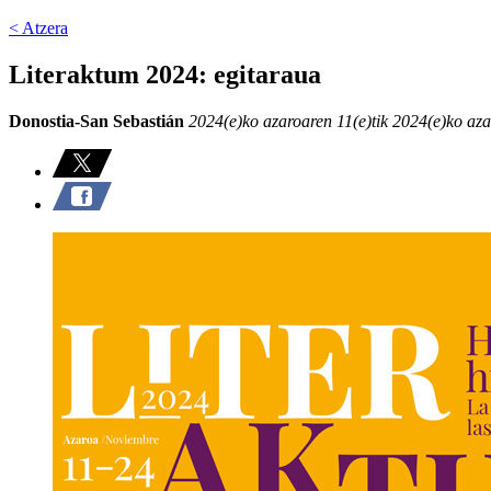
< Atzera
Literaktum 2024: egitaraua
Donostia-San Sebastián
2024(e)ko azaroaren 11(e)tik 2024(e)ko aza