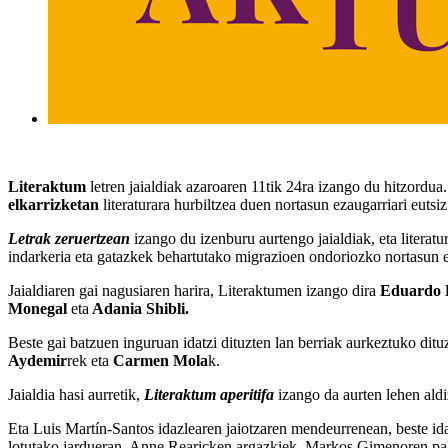
Literaktum
letren jaialdiak azaroaren 11tik 24ra izango du hitzordua
elkarrizketan
literaturara hurbiltzea duen nortasun ezaugarriari eutsiz
Letrak zeruertzean
izango du izenburu aurtengo jaialdiak, eta literat
indarkeria eta gatazkek behartutako migrazioen ondoriozko nortasun e
Jaialdiaren gai nagusiaren harira, Literaktumen izango dira
Eduardo 
Monegal
eta
Adania Shibli.
Beste gai batzuen inguruan idatzi dituzten lan berriak aurkeztuko ditu
Aydemir
rek eta
Carmen Mola
k.
Jaialdia hasi aurretik,
Literaktum aperitifa
izango da aurten lehen aldi
Eta Luis Martín-Santos idazlearen jaiotzaren mendeurrenean, beste id
lotutako jardueran. Anne Rearicken argazkiek, Markos Gimenoren pali