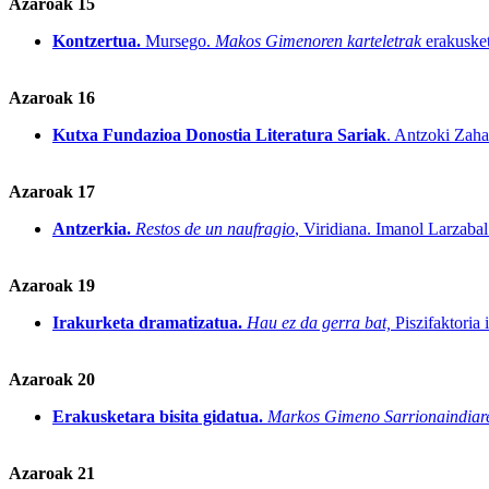
Azaroak 15
Kontzertua.
Mursego.
Makos Gimenoren karteletrak
erakusket
Azaroak 16
Kutxa Fundazioa Donostia Literatura Sariak
. Antzoki Zaha
Azaroak 17
Antzerkia.
Restos de un naufragio
, Viridiana. Imanol Larzabal
Azaroak 19
Irakurketa dramatizatua.
Hau ez da gerra bat,
Piszifaktoria
Azaroak 20
Erakusketara bisita gidatua.
Markos Gimeno Sarrionaindiar
Azaroak 21