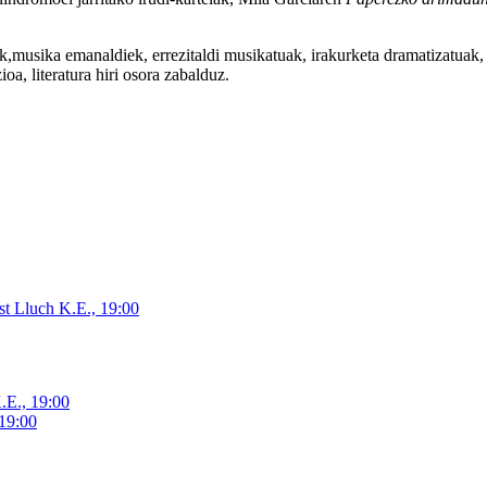
k,musika emanaldiek, errezitaldi musikatuak, irakurketa dramatizatuak, 
a, literatura hiri osora zabalduz.
est Lluch K.E., 19:00
.E., 19:00
 19:00