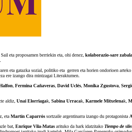
. Sail eta proposamen berriekin eta, ohi denez,
kolaborazio-sare zabal
.
uraren eta gatazka sozial, politiko eta gerren eta horien ondorioen artek
za ere izango dira mintzagai Literaktumen.
Halfon
,
Fermina Cañaveras
,
David Uclés
,
Monika Zgustova
,
Sergi
zte aldiz,
Unai Elorriaga
k,
Sabina Urraca
k,
Karmele Mitxelena
k,
M
z, eta
Martín Caparrós
sortzaile argentinarra izango du protagonista
A
azle bat,
Enrique
Vila-Matas
arituko da hark idatzitako
Tiempo de sile
ndromoei jarritako irudi-kartelak, Mila Garcíaren
Paperezko arimadun 