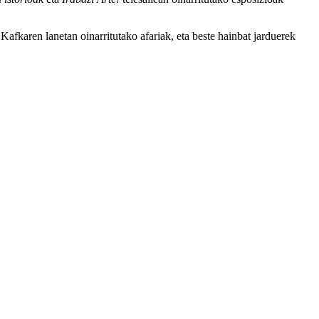
Kafkaren lanetan oinarritutako afariak, eta beste hainbat jarduerek