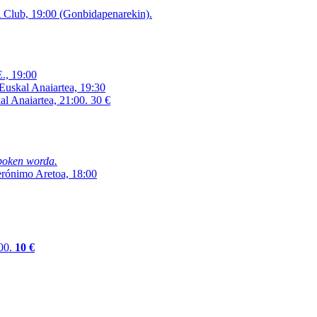
 Club, 19:00 (Gonbidapenarekin).
., 19:00
uskal Anaiartea, 19:30
l Anaiartea, 21:00. 30 €
poken worda.
erónimo Aretoa, 18:00
00.
10 €