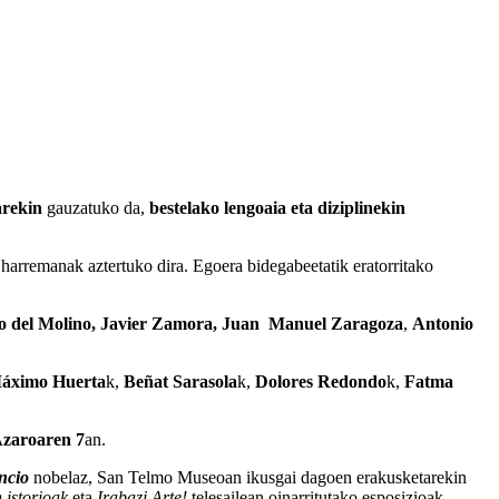
arekin
gauzatuko da,
b
estelako
lengoaia eta diziplinekin
o harremanak aztertuko dira. Egoera bidegabeetatik eratorritako
o del Molino, Javier Zamora, Juan Manuel Zaragoza
,
Antonio
áximo Huerta
k,
Beñat Sarasola
k,
Dolores
Redondo
k,
Fatma
zaroaren 7
an.
ncio
nobelaz, San Telmo Museoan ikusgai dagoen erakusketarekin
istorioak
eta
Irabazi Arte!
telesailean oinarritutako esposizioak