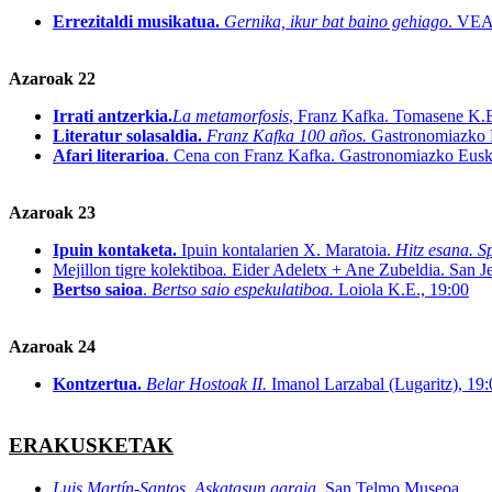
Errezitaldi musikatua.
Gernika, ikur bat baino gehiago
. VEA
Azaroak 22
Irrati antzerkia.
La metamorfosis
, Franz Kafka. Tomasene K.E
Literatur solasaldia.
Franz Kafka 100 años.
Gastronomiazko E
Afari literarioa
. Cena con Franz Kafka. Gastronomiazko Euska
Azaroak 23
Ipuin kontaketa.
Ipuin kontalarien X. Maratoia.
Hitz esana. S
Mejillon tigre
kolektiboa
.
Eider Adeletx + Ane Zubeldia. San J
Bertso saioa
.
Bertso saio espekulatiboa.
Loiola K.E., 19:00
Azaroak 24
Kontzertua.
Belar Hostoak II.
Imanol Larzabal (Lugaritz), 19:
ERAKUSKETAK
Luis Martín-Santos. Askatasun garaia.
San Telmo Museoa.