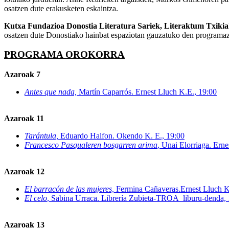
osatzen dute erakusketen eskaintza.
Kutxa Fundazioa Donostia Literatura Sariek, Literaktum Txikia
osatzen dute Donostiako hainbat espaziotan gauzatuko den programazio
PROGRAMA OROKORRA
Azaroak 7
Antes que nada,
Martín Caparrós. Ernest Lluch K.E., 19:00
Azaroak 11
Tarántula,
Eduardo Halfon. Okendo K. E., 19:00
Francesco Pasqualeren bosgarren arima
, Unai Elorriaga. Ern
Azaroak 12
El barracón de las mujeres,
Fermina Cañaveras.Ernest Lluch K
El celo
, Sabina Urraca. Librería Zubieta-TROA liburu-denda,
Azaroak 13