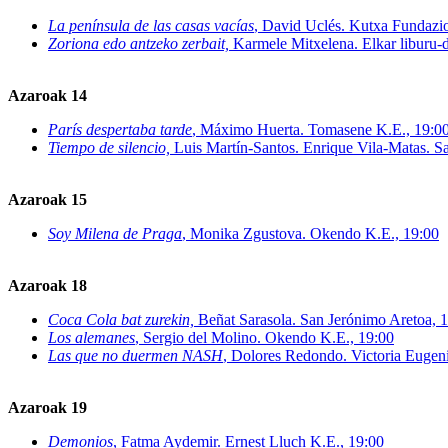
La península de las casas vacías
, David Uclés. Kutxa Fundazi
Zoriona edo antzeko zerbait,
Karmele Mitxelena. Elkar liburu-
Azaroak 14
París despertaba tarde
, Máximo Huerta. Tomasene K.E., 19:0
Tiempo de silencio,
Luis Martín-Santos. Enrique Vila-Matas. 
Azaroak 15
Soy Milena de Praga
, Monika Zgustova. Okendo K.E., 19:00
Azaroak 18
Coca Cola bat zurekin,
Beñat Sarasola. San Jerónimo Aretoa, 
Los alemanes
, Sergio del Molino. Okendo K.E., 19:00
Las que no duermen NASH
, Dolores Redondo. Victoria Eugen
Azaroak 19
Demonios
, Fatma Aydemir. Ernest Lluch K.E., 19:00