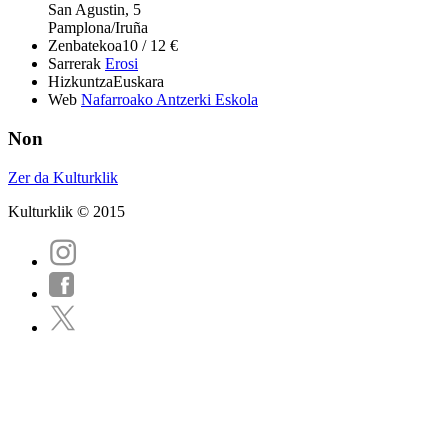
San Agustin, 5
Pamplona/Iruña
Zenbatekoa
10 / 12 €
Sarrerak
Erosi
Hizkuntza
Euskara
Web
Nafarroako Antzerki Eskola
Non
Zer da Kulturklik
Kulturklik © 2015