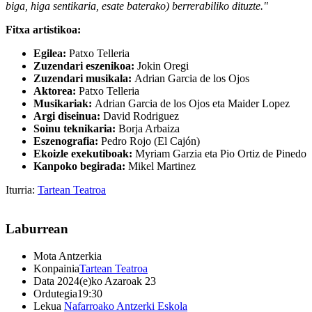
biga, higa sentikaria, esate baterako) berrerabiliko dituzte."
Fitxa artistikoa:
Egilea:
Patxo Telleria
Zuzendari eszenikoa:
Jokin Oregi
Zuzendari musikala:
Adrian Garcia de los Ojos
Aktorea:
Patxo Telleria
Musikariak:
Adrian Garcia de los Ojos eta Maider Lopez
Argi diseinua:
David Rodriguez
Soinu teknikaria:
Borja Arbaiza
Eszenografia:
Pedro Rojo (El Cajón)
Ekoizle exekutiboak:
Myriam Garzia eta Pio Ortiz de Pinedo
Kanpoko begirada:
Mikel Martinez
Iturria:
Tartean Teatroa
Laburrean
Mota
Antzerkia
Konpainia
Tartean Teatroa
Data
2024(e)ko Azaroak 23
Ordutegia
19:30
Lekua
Nafarroako Antzerki Eskola