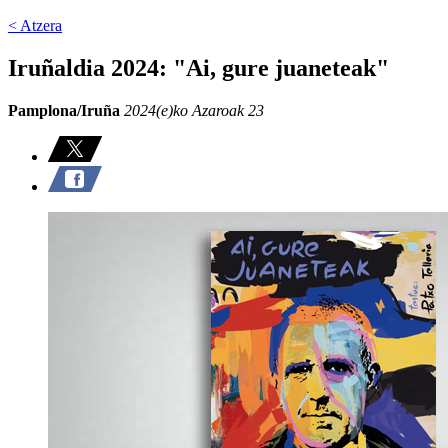
< Atzera
Iruñaldia 2024: "Ai, gure juaneteak"
Pamplona/Iruña
2024(e)ko Azaroak 23