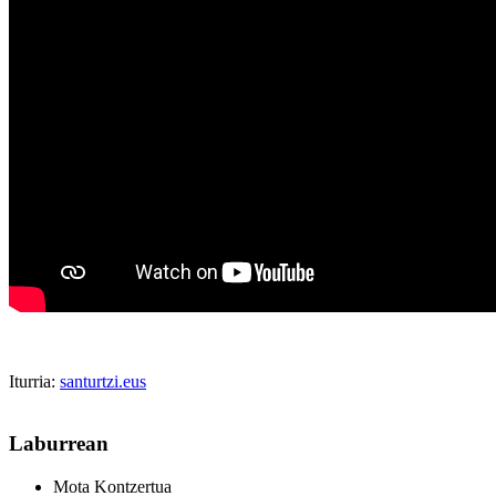
Iturria:
santurtzi.eus
Laburrean
Mota
Kontzertua