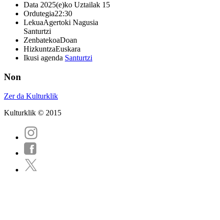
Data
2025(e)ko Uztailak 15
Ordutegia
22:30
Lekua
Agertoki Nagusia
Santurtzi
Zenbatekoa
Doan
Hizkuntza
Euskara
Ikusi agenda
Santurtzi
Non
Zer da Kulturklik
Kulturklik © 2015