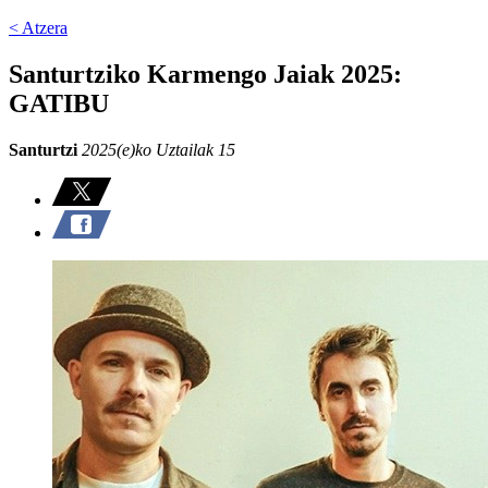
< Atzera
Santurtziko Karmengo Jaiak 2025:
GATIBU
Santurtzi
2025(e)ko Uztailak 15