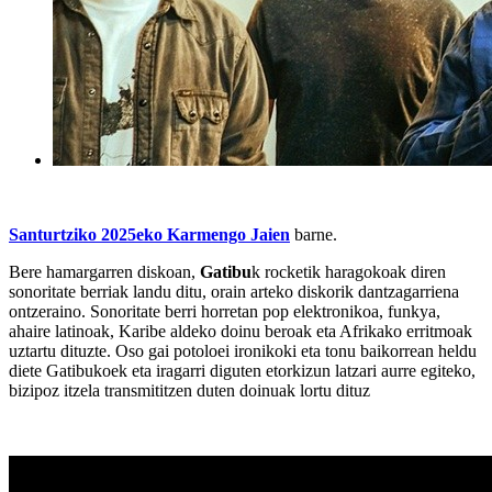
Santurtziko 2025eko Karmengo Jaien
barne.
Bere hamargarren diskoan,
Gatibu
k rocketik haragokoak diren
sonoritate berriak landu ditu, orain arteko diskorik dantzagarriena
ontzeraino. Sonoritate berri horretan pop elektronikoa, funkya,
ahaire latinoak, Karibe aldeko doinu beroak eta Afrikako erritmoak
uztartu dituzte. Oso gai potoloei ironikoki eta tonu baikorrean heldu
diete Gatibukoek eta iragarri diguten etorkizun latzari aurre egiteko,
bizipoz itzela transmititzen duten doinuak lortu dituz