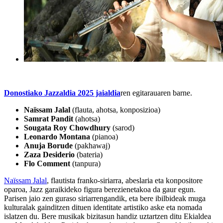
Donostiako Jazzaldia 2025 jaialdia
ren egitarauaren barne.
Naïssam Jalal
(flauta, ahotsa, konposizioa)
Samrat Pandit
(ahotsa)
Sougata Roy Chowdhury
(sarod)
Leonardo Montana
(pianoa)
Anuja Borude
(pakhawaj)
Zaza Desiderio
(bateria)
Flo Comment
(tanpura)
Naïssam Jalal
, flautista franko-siriarra, abeslaria eta konpositore
oparoa, Jazz garaikideko figura berezienetakoa da gaur egun.
Parisen jaio zen guraso siriarrengandik, eta bere ibilbideak muga
kulturalak gainditzen dituen identitate artistiko aske eta nomada
islatzen du. Bere musikak bizitasun handiz uztartzen ditu Ekialdea