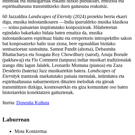
intimoak eta hunkigarriak eskaini dizkio publikoari, emozioa eta
espiritualtasuna transmititzeko duen gaitasuna erakutsiz.
60 Jazzaldira
Landscapes of Eternity
(2024) proiektu berria ekarri
digu, musika indostanikoaren —India iparraldeko musika klasikoa
— soinu-paisaietan inspiratutako konposizioak. Hilabeteetan
egindako bakarkako bidaia baten emaitza da, musika
indostanikoaren espirituaz blaitu eta errepertorio introspektibo sakon
bat konposatzeko balio izan ziona, bere egonaldian bizitako
sentsazioetan sustraituta. Samrat Pandit (ahotsa), Debasmita
Bhattacharya eta Sougata Roy Chowdhury (sarod), Anuja Borude
(pakhawaj) eta Flo Comment (tanpura) indiar musikari tradizionalak
izango ditu lagun Jalalek, Leonardo Montana (pianoa) eta Zaza
Desiderio (bateria) Jazz musikariekin batera.
Landscapes of
Eternity
k trantzeak markatutako paisaia mentalak, intimitatea eta
espiritualtasuna nabarmentzen dituzten melodiak eta giroak
transmititzen dizkigu, kosmosarekin eta giza komunitate oso baten
historiarekin konektatzen gaituztenak.
Iturria:
Donostia Kultura
Laburrean
Mota
Kontzertua