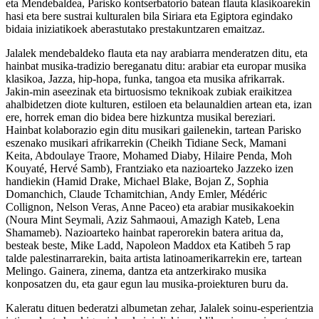
eta Mendebaldea, Parisko kontserbatorio batean flauta klasikoarekin
hasi eta bere sustrai kulturalen bila Siriara eta Egiptora egindako
bidaia iniziatikoek aberastutako prestakuntzaren emaitzaz.
Jalalek mendebaldeko flauta eta nay arabiarra menderatzen ditu, eta
hainbat musika-tradizio bereganatu ditu: arabiar eta europar musika
klasikoa, Jazza, hip-hopa, funka, tangoa eta musika afrikarrak.
Jakin-min aseezinak eta birtuosismo teknikoak zubiak eraikitzea
ahalbidetzen diote kulturen, estiloen eta belaunaldien artean eta, izan
ere, horrek eman dio bidea bere hizkuntza musikal bereziari.
Hainbat kolaborazio egin ditu musikari gailenekin, tartean Parisko
eszenako musikari afrikarrekin (Cheikh Tidiane Seck, Mamani
Keita, Abdoulaye Traore, Mohamed Diaby, Hilaire Penda, Moh
Kouyaté, Hervé Samb), Frantziako eta nazioarteko Jazzeko izen
handiekin (Hamid Drake, Michael Blake, Bojan Z, Sophia
Domanchich, Claude Tchamitchian, Andy Emler, Médéric
Collignon, Nelson Veras, Anne Paceo) eta arabiar musikakoekin
(Noura Mint Seymali, Aziz Sahmaoui, Amazigh Kateb, Lena
Shamameb). Nazioarteko hainbat raperorekin batera aritua da,
besteak beste, Mike Ladd, Napoleon Maddox eta Katibeh 5 rap
talde palestinarrarekin, baita artista latinoamerikarrekin ere, tartean
Melingo. Gainera, zinema, dantza eta antzerkirako musika
konposatzen du, eta gaur egun lau musika-proiekturen buru da.
Kaleratu dituen bederatzi albumetan zehar, Jalalek soinu-esperientzia