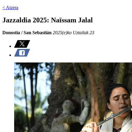
< Atzera
Jazzaldia 2025: Naïssam Jalal
Donostia / San Sebastián
2025(e)ko Uztailak 23