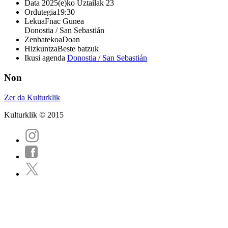
Data
2025(e)ko Uztailak 23
Ordutegia
19:30
Lekua
Fnac Gunea
Donostia / San Sebastián
Zenbatekoa
Doan
Hizkuntza
Beste batzuk
Ikusi agenda
Donostia / San Sebastián
Non
Zer da Kulturklik
Kulturklik © 2015