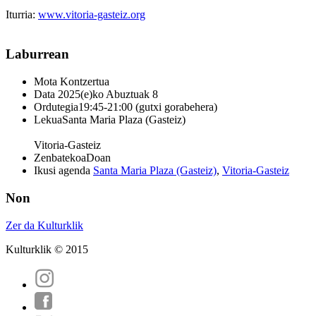
Iturria:
www.vitoria-gasteiz.org
Laburrean
Mota
Kontzertua
Data
2025(e)ko Abuztuak 8
Ordutegia
19:45-21:00 (gutxi gorabehera)
Lekua
Santa Maria Plaza (Gasteiz)
Vitoria-Gasteiz
Zenbatekoa
Doan
Ikusi agenda
Santa Maria Plaza (Gasteiz)
,
Vitoria-Gasteiz
Non
Zer da Kulturklik
Kulturklik © 2015