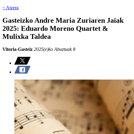
< Atzera
Gasteizko Andre Maria Zuriaren Jaiak
2025: Eduardo Moreno Quartet &
Mulixka Taldea
Vitoria-Gasteiz
2025(e)ko Abuztuak 8