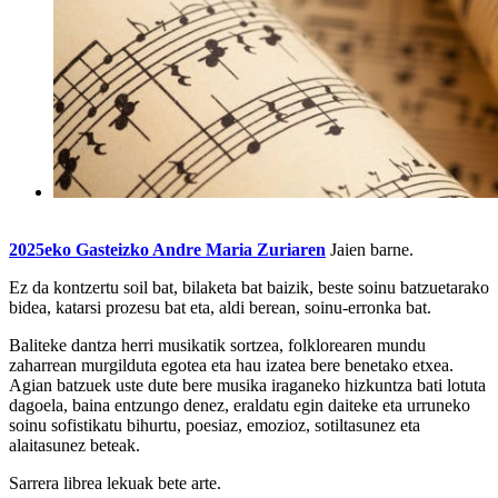
2025eko Gasteizko Andre Maria Zuriaren
Jaien barne.
Ez da kontzertu soil bat, bilaketa bat baizik, beste soinu batzuetarako
bidea, katarsi prozesu bat eta, aldi berean, soinu-erronka bat.
Baliteke dantza herri musikatik sortzea, folklorearen mundu
zaharrean murgilduta egotea eta hau izatea bere benetako etxea.
Agian batzuek uste dute bere musika iraganeko hizkuntza bati lotuta
dagoela, baina entzungo denez, eraldatu egin daiteke eta urruneko
soinu sofistikatu bihurtu, poesiaz, emozioz, sotiltasunez eta
alaitasunez beteak.
Sarrera librea lekuak bete arte.