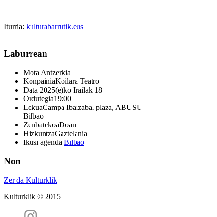
Iturria:
kulturabarrutik.eus
Laburrean
Mota
Antzerkia
Konpainia
Koilara Teatro
Data
2025(e)ko Irailak 18
Ordutegia
19:00
Lekua
Campa Ibaizabal plaza, ABUSU
Bilbao
Zenbatekoa
Doan
Hizkuntza
Gaztelania
Ikusi agenda
Bilbao
Non
Zer da Kulturklik
Kulturklik © 2015