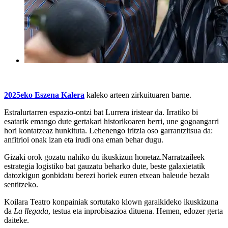
2025eko Eszena Kalera
kaleko arteen zirkuituaren
barne.
Estralurtarren espazio-ontzi bat Lurrera iristear da. Irratiko bi
esatarik emango dute gertakari historikoaren berri, une gogoangarri
hori kontatzeaz hunkituta. Lehenengo iritzia oso garrantzitsua da:
anfitrioi onak izan eta irudi ona eman behar dugu.
Gizaki orok gozatu nahiko du ikuskizun honetaz.Narratzaileek
estrategia logistiko bat gauzatu beharko dute, beste galaxietatik
datozkigun gonbidatu berezi horiek euren etxean baleude bezala
sentitzeko.
Koilara Teatro konpainiak sortutako klown garaikideko ikuskizuna
da
La llegada
, testua eta inprobisazioa dituena. Hemen, edozer gerta
daiteke.