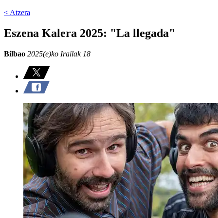
< Atzera
Eszena Kalera 2025: "La llegada"
Bilbao
2025(e)ko Irailak 18