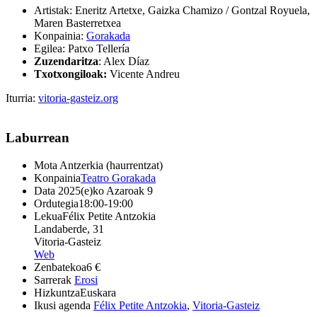
Artistak: Eneritz Artetxe, Gaizka Chamizo / Gontzal Royuela,
Maren Basterretxea
Konpainia:
Gorakada
Egilea: Patxo Tellería
Zuzendaritza
: Alex Díaz
Txotxongiloak:
Vicente Andreu
Iturria:
vitoria-gasteiz.org
Laburrean
Mota
Antzerkia (haurrentzat)
Konpainia
Teatro Gorakada
Data
2025(e)ko Azaroak 9
Ordutegia
18:00-19:00
Lekua
Félix Petite Antzokia
Landaberde, 31
Vitoria-Gasteiz
Web
Zenbatekoa
6 €
Sarrerak
Erosi
Hizkuntza
Euskara
Ikusi agenda
Félix Petite Antzokia
,
Vitoria-Gasteiz