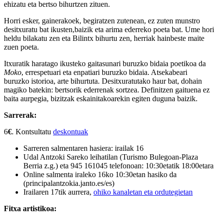
ehizatu eta bertso bihurtzen zituen.
Horri esker, gainerakoek, begiratzen zutenean, ez zuten munstro
desitxuratu bat ikusten,baizik eta arima ederreko poeta bat. Ume hori
heldu bilakatu zen eta Bilintx bihurtu zen, herriak hainbeste maite
zuen poeta.
Itxuratik haratago ikusteko gaitasunari buruzko bidaia poetikoa da
Moko
, errespetuari eta enpatiari buruzko bidaia. Atsekabeari
buruzko istorioa, arte bihurtuta. Desitxuratutako haur bat, dohain
magiko batekin: bertsorik ederrenak sortzea. Definitzen gaituena ez
baita aurpegia, bizitzak eskainitakoarekin egiten duguna baizik.
Sarrerak:
6
€
. Kontsultatu
deskontuak
Sarreren salmentaren hasiera: irailak 16
Udal Antzoki Sareko leihatilan (Turismo Bulegoan-Plaza
Berria z.g.) eta 945 161045 telefonoan: 10:30etatik 18:00etara
Online salmenta iraleko 16ko 10:30etan hasiko da
(principalantzokia.janto.es/es)
Irailaren 17tik aurrera,
ohiko kanaletan eta ordutegietan
Fitxa artistikoa: