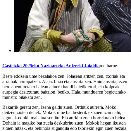
Gasteizko 2025eko Nazioarteko Antzerki Jaialdia
ren barne.
Beste edozein ume bezalakoa zen. Jolasean aritzen zen, txoriak eta
arrainak harrapatzen. Alaia, bizia eta ausarta zen. Hain ausarta, ezen
bere abenturetako batean altuera handi batetik erori, eta kolpeak
aurpegia desitxuratu baitzion, betiko. Hala, munduaren begietarako
munstro bilakatu zen.
Bakarrik geratu zen. Izena galdu zuen. Ordutik aurrera, Moko
deitzen zioten denek. Mokok ume bat besterik ez zuen izan nahi,
lagunak eduki, maitatua sentitu. Eta aurkitu zuen horretarako bidea.
Dohain ia magiko bat zuela deskubritu zuen: Mokok hegan ikusten
zituen hitzak, eta behinola sugandila edo txoriekin egin zuen bezala,