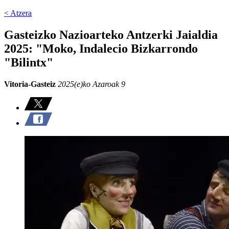
< Atzera
Gasteizko Nazioarteko Antzerki Jaialdia
2025: "Moko, Indalecio Bizkarrondo
"Bilintx"
Vitoria-Gasteiz
2025(e)ko Azaroak 9