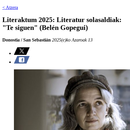
< Atzera
Literaktum 2025: Literatur solasaldiak:
"Te siguen" (Belén Gopegui)
Donostia / San Sebastián
2025(e)ko Azaroak 13