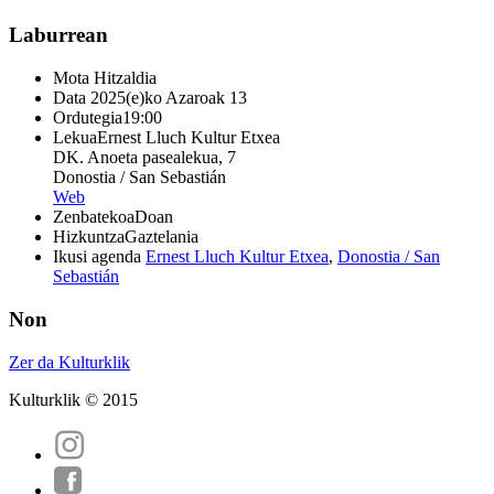
Laburrean
Mota
Hitzaldia
Data
2025(e)ko Azaroak 13
Ordutegia
19:00
Lekua
Ernest Lluch Kultur Etxea
DK. Anoeta pasealekua, 7
Donostia / San Sebastián
Web
Zenbatekoa
Doan
Hizkuntza
Gaztelania
Ikusi agenda
Ernest Lluch Kultur Etxea
,
Donostia / San
Sebastián
Non
Zer da Kulturklik
Kulturklik © 2015