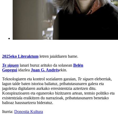
2025eko Literaktum
letren jaialdiaren barne.
Te siguen
lanari buruz arituko da solasean
Belén
Gopegui
idazlea
Juan G. Andrés
ekin.
Teknologiaren eta kontrol sozialaren garaian,
Te siguen
eleberriak,
lagun talde baten istorioa baliatuz, pribatutasunaren galera eta
jagoletza digitalaren aurkako erresistentzia aztertzen ditu.
Konspirazioaren eta eguneroko bizitzaren artean, tentsio politiko eta
existentziala eraikitzen du narrazioak, pribatutasunaren benetako
balioaz hausnartzera bideratuz.
Iturria:
Donostia Kultura