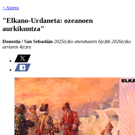
< Atzera
"Elkano-Urdaneta: ozeanoen
aurkikuntza"
Donostia / San Sebastián
2025(e)ko abenduaren 6(e)tik 2026(e)ko
urriaren 4(e)ra