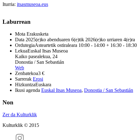
Iturria:
itsasmuseoa.eus
Laburrean
Mota
Erakusketa
Data
2025(e)ko abenduaren 6(e)tik 2026(e)ko urriaren 4(e)ra
Ordutegia
Asteartetik ostiraleara 10:00 - 14:00 + 16:30 - 18:30
Lekua
Euskal Itsas Museoa
Kaiko pasealekua, 24
Donostia / San Sebastián
Web
Zenbatekoa
3 €
Sarrerak
Erosi
Hizkuntza
Euskara
Ikusi agenda
Euskal Itsas Museoa
,
Donostia / San Sebastián
Non
Zer da Kulturklik
Kulturklik © 2015