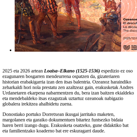
2025 eta 2026 artean
Loaisa–Elkano (1525-1536)
espedizio ez oso
ezagunaren bosgarren mendeurrena ospatzen da, gizateriaren
historian erabakigarria izan den itsas balentria. Ozeanoz haraindiko
zeharkaldi hori nola prestatu zen azaltzeaz gain, erakusketak Andres
Urdanetaren ekarpena nabarmentzen du, bera izan baitzen ekialdeko
eta mendebaldeko itsas ezagutzak uztartuz ozeanoak nabigazio
globalera irekitzea ahalbidetu zuena.
Donostiako portuko Dorretxean ikusgai jarritako maketen,
margolanen eta garaiko dokumentuen bitartez funtsezko bidaia
haren berri izango dugu. Erakusketa osatzeko, gune didaktiko bat
eta familientzako koaderno bat ere eskuragarri daude.