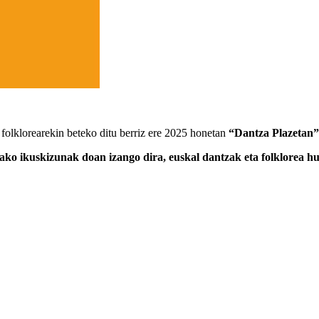
 folklorearekin beteko ditu berriz ere 2025 honetan
“Dantza Plazetan”
ko ikuskizunak doan izango dira, euskal dantzak eta folklorea hur