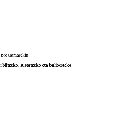
programarekin.
biltzeko, sustatzeko eta balioesteko.