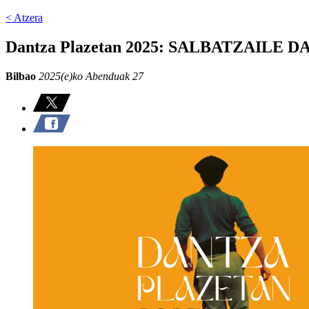
< Atzera
Dantza Plazetan 2025: SALBATZAILE
Bilbao
2025(e)ko Abenduak 27