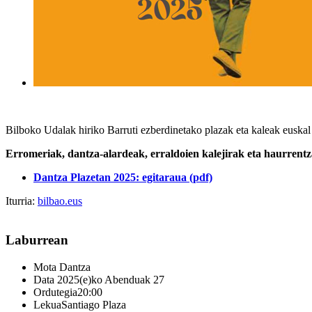
Bilboko Udalak hiriko Barruti ezberdinetako plazak eta kaleak euskal
Erromeriak, dantza-alardeak, erraldoien kalejirak eta haurrentza
Dantza Plazetan 2025: egitaraua (pdf)
Iturria:
bilbao.eus
Laburrean
Mota
Dantza
Data
2025(e)ko Abenduak 27
Ordutegia
20:00
Lekua
Santiago Plaza