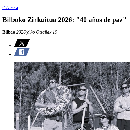
< Atzera
Bilboko Zirkuitua 2026: "40 años de paz"
Bilbao
2026(e)ko Otsailak 19