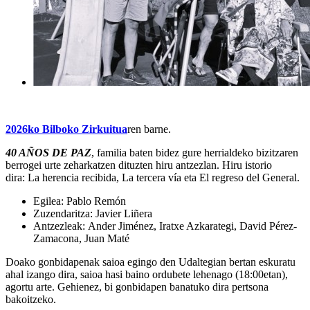
2026ko Bilboko Zirkuitua
ren barne.
40 AÑOS DE PAZ
, familia baten bidez gure herrialdeko bizitzaren
berrogei urte zeharkatzen dituzten hiru antzezlan. Hiru istorio
dira:
La herencia recibida
,
La tercera vía
eta
El regreso del General.
Egilea:
Pablo Remón
Zuzendaritza:
Javier Liñera
Antzezleak:
Ander Jiménez, Iratxe Azkarategi, David Pérez-
Zamacona, Juan Maté
Doako gonbidapenak saioa egingo den Udaltegian bertan eskuratu
ahal izango dira, saioa hasi baino ordubete lehenago (18:00etan),
agortu arte. Gehienez, bi gonbidapen banatuko dira pertsona
bakoitzeko.