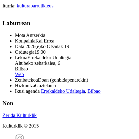
Iturria:
kulturabarrutik.eus
Laburrean
Mota
Antzerkia
Konpainia
Kai Errea
Data
2026(e)ko Otsailak 19
Ordutegia
19:00
Lekua
Errekaldeko Udaltegia
Altubeko zeharkalea, 6
Bilbao
Web
Zenbatekoa
Doan (gonbidapenarekin)
Hizkuntza
Gaztelania
Ikusi agenda
Errekaldeko Udaltegia
,
Bilbao
Non
Zer da Kulturklik
Kulturklik © 2015