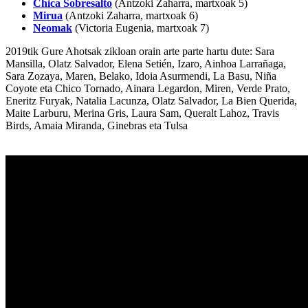
Chica Sobresalto
(Antzoki Zaharra, martxoak 5)
Mirua
(Antzoki Zaharra, martxoak 6)
Neomak
(Victoria Eugenia, martxoak 7)
2019tik Gure Ahotsak zikloan orain arte parte hartu dute: Sara
Mansilla, Olatz Salvador, Elena Setién, Izaro, Ainhoa Larrañaga,
Sara Zozaya, Maren, Belako, Idoia Asurmendi, La Basu, Niña
Coyote eta Chico Tornado, Ainara Legardon, Miren, Verde Prato,
Eneritz Furyak, Natalia Lacunza, Olatz Salvador, La Bien Querida,
Maite Larburu, Merina Gris, Laura Sam, Queralt Lahoz, Travis
Birds, Amaia Miranda, Ginebras eta Tulsa