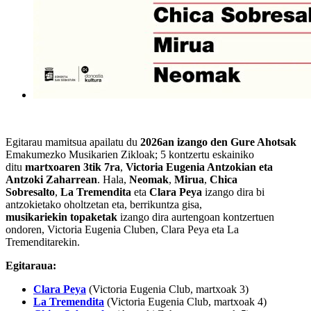
Egitarau mamitsua apailatu du
2026an izango den
Gure Ahotsak
Emakumezko Musikarien Zikloa
k; 5 kontzertu eskainiko
ditu
martxoaren 3tik 7ra
,
Victoria Eugenia Antzokian eta
Antzoki Zaharrean
. Hala,
Neomak
,
Mirua
,
Chica
Sobresalto
,
La
Tremendita
eta
Clara Peya
izango dira bi
antzokietako oholtzetan eta, berrikuntza gisa,
musikariekin
topaketak
izango dira aurtengoan kontzertuen
ondoren, Victoria Eugenia Cluben, Clara Peya eta La
Tremenditarekin
.
Egitaraua:
Clara Peya
(Victoria Eugenia Club, martxoak 3)
La Tremendita
(Victoria Eugenia Club, martxoak 4)