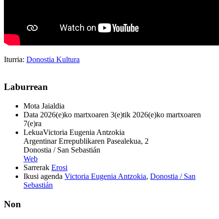
Iturria:
Donostia Kultura
Laburrean
Mota
Jaialdia
Data
2026(e)ko martxoaren 3(e)tik 2026(e)ko martxoaren
7(e)ra
Lekua
Victoria Eugenia Antzokia
Argentinar Errepublikaren Pasealekua, 2
Donostia / San Sebastián
Web
Sarrerak
Erosi
Ikusi agenda
Victoria Eugenia Antzokia
,
Donostia / San
Sebastián
Non