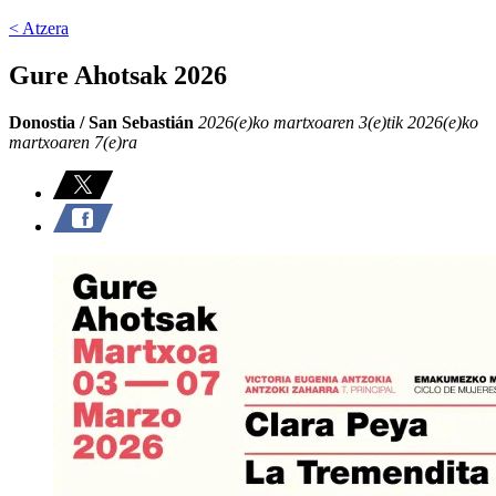
< Atzera
Gure Ahotsak 2026
Donostia / San Sebastián
2026(e)ko martxoaren 3(e)tik 2026(e)ko
martxoaren 7(e)ra