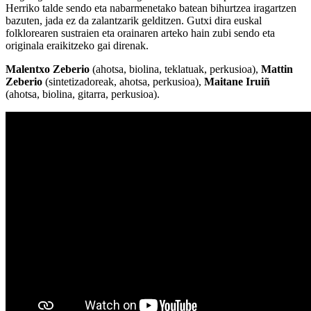
Herriko talde sendo eta nabarmenetako batean bihurtzea iragartzen
bazuten, jada ez da zalantzarik gelditzen. Gutxi dira euskal
folklorearen sustraien eta orainaren arteko hain zubi sendo eta
originala eraikitzeko gai direnak.
Malentxo Zeberio
(ahotsa, biolina, teklatuak, perkusioa),
Mattin
Zeberio
(sintetizadoreak, ahotsa, perkusioa),
Maitane Iruiñ
(ahotsa, biolina, gitarra, perkusioa).