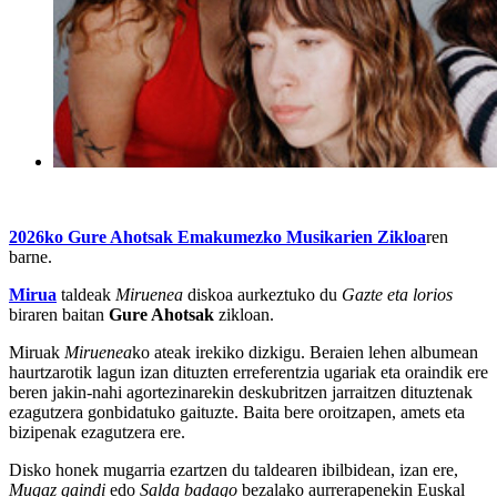
2026ko Gure Ahotsak
Emakumezko Musikarien Zikloa
ren
barne.
Mirua
taldeak
Miruenea
diskoa aurkeztuko du
Gazte eta lorios
biraren baitan
Gure Ahotsak
zikloan.
Miruak
Miruenea
ko ateak irekiko dizkigu. Beraien lehen albumean
haurtzarotik lagun izan dituzten erreferentzia ugariak eta oraindik ere
beren jakin-nahi agortezinarekin deskubritzen jarraitzen dituztenak
ezagutzera gonbidatuko gaituzte. Baita bere oroitzapen, amets eta
bizipenak ezagutzera ere.
Disko honek mugarria ezartzen du taldearen ibilbidean, izan ere,
Mugaz gaindi
edo
Salda badago
bezalako aurrerapenekin Euskal