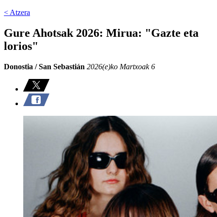
< Atzera
Gure Ahotsak 2026: Mirua: "Gazte eta
lorios"
Donostia / San Sebastián
2026(e)ko Martxoak 6