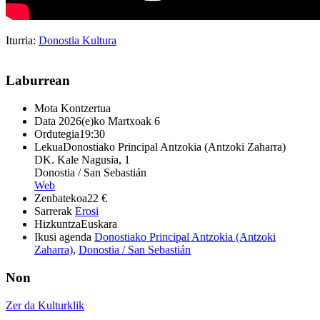
Iturria:
Donostia Kultura
Laburrean
Mota
Kontzertua
Data
2026(e)ko Martxoak 6
Ordutegia
19:30
Lekua
Donostiako Principal Antzokia (Antzoki Zaharra)
DK. Kale Nagusia, 1
Donostia / San Sebastián
Web
Zenbatekoa
22 €
Sarrerak
Erosi
Hizkuntza
Euskara
Ikusi agenda
Donostiako Principal Antzokia (Antzoki
Zaharra)
,
Donostia / San Sebastián
Non
Zer da Kulturklik