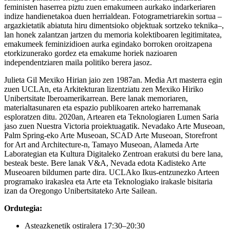
feministen haserrea piztu zuen emakumeen aurkako indarkeriaren
indize handienetakoa duen herrialdean. Fotogrametriarekin sortua –
argazkietatik abiatuta hiru dimentsioko objektuak sortzeko teknika–,
lan honek zalantzan jartzen du memoria kolektiboaren legitimitatea,
emakumeek feminizidioen aurka egindako borroken oroitzapena
etorkizunerako gordez eta emakume horiek nazioaren
independentziaren maila politiko berera jasoz.
Julieta Gil Mexiko Hirian jaio zen 1987an. Media Art masterra egin
zuen UCLAn, eta Arkitekturan lizentziatu zen Mexiko Hiriko
Unibertsitate Iberoamerikarrean. Bere lanak memoriaren,
materialtasunaren eta espazio publikoaren arteko harremanak
esploratzen ditu. 2020an, Artearen eta Teknologiaren Lumen Saria
jaso zuen Nuestra Victoria proiektuagatik. Nevadako Arte Museoan,
Palm Spring-eko Arte Museoan, SCAD Arte Museoan, Storefront
for Art and Architecture-n, Tamayo Museoan, Alameda Arte
Laborategian eta Kultura Digitaleko Zentroan erakutsi du bere lana,
besteak beste. Bere lanak V&A, Nevada edota Kadisteko Arte
Museoaren bildumen parte dira. UCLAko Ikus-entzunezko Arteen
programako irakaslea eta Arte eta Teknologiako irakasle bisitaria
izan da Oregongo Unibertsitateko Arte Sailean.
Ordutegia:
Asteazkenetik ostiralera 17:30–20:30