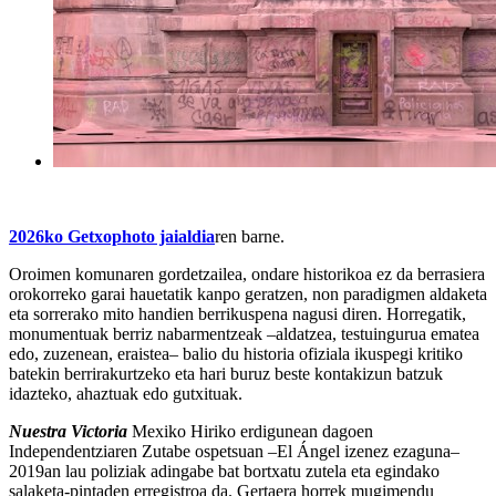
2026ko Getxophoto jaialdia
ren barne.
Oroimen komunaren gordetzailea, ondare historikoa ez da berrasiera
orokorreko garai hauetatik kanpo geratzen, non paradigmen aldaketa
eta sorrerako mito handien berrikuspena nagusi diren. Horregatik,
monumentuak berriz nabarmentzeak –aldatzea, testuingurua ematea
edo, zuzenean, eraistea– balio du historia ofiziala ikuspegi kritiko
batekin berrirakurtzeko eta hari buruz beste kontakizun batzuk
idazteko, ahaztuak edo gutxituak.
Nuestra Victoria
Mexiko Hiriko erdigunean dagoen
Independentziaren Zutabe ospetsuan –El Ángel izenez ezaguna–
2019an lau poliziak adingabe bat bortxatu zutela eta egindako
salaketa-pintaden erregistroa da. Gertaera horrek mugimendu