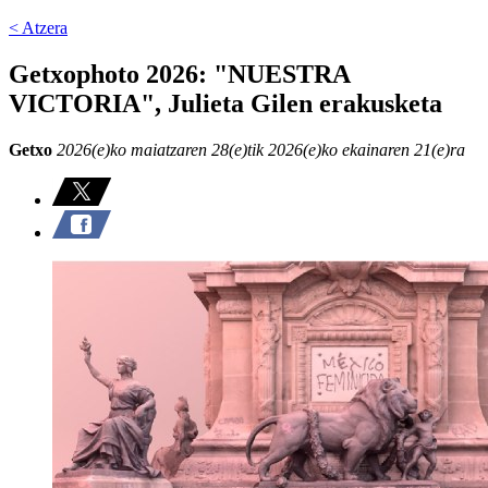
< Atzera
Getxophoto 2026: "NUESTRA
VICTORIA", Julieta Gilen erakusketa
Getxo
2026(e)ko maiatzaren 28(e)tik 2026(e)ko ekainaren 21(e)ra