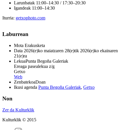
Larunbatak 11:00–14:30 / 17:30–20:30
Igandeak 11:00–14:30
Iturria:
getxophoto.com
Laburrean
Mota
Erakusketa
Data
2026(e)ko maiatzaren 28(e)tik 2026(e)ko ekainaren
21(e)ra
Lekua
Punta Begoña Galeriak
Ereaga pasealekua z/g
Getxo
Web
Zenbatekoa
Doan
Ikusi agenda
Punta Begoña Galeriak
,
Getxo
Non
Zer da Kulturklik
Kulturklik © 2015