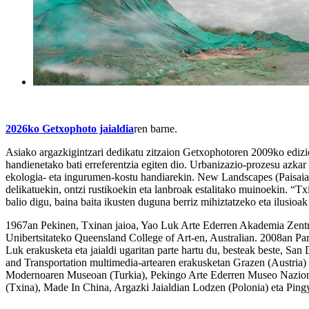
2026ko Getxophoto jaialdia
ren barne.
Asiako argazkigintzari dedikatu zitzaion Getxophotoren 2009ko edizi
handienetako bati erreferentzia egiten dio. Urbanizazio-prozesu azkar b
ekologia- eta ingurumen-kostu handiarekin.
New Landscapes
(
Paisaia
delikatuekin, ontzi rustikoekin eta lanbroak estalitako muinoekin. “T
balio digu, baina baita ikusten duguna berriz mihiztatzeko eta ilusioak
1967an Pekinen, Txinan jaioa, Yao Luk Arte Ederren Akademia Zentrale
Unibertsitateko Queensland College of Art-en, Australian. 2008an Pa
Luk erakusketa eta jaialdi ugaritan parte hartu du, besteak beste, 
and Transportation
multimedia-artearen erakusketan Grazen (Austria) e
Modernoaren Museoan (Turkia), Pekingo Arte Ederren Museo Naziona
(Txina), Made In China, Argazki Jaialdian Lodzen (Polonia) eta Ping