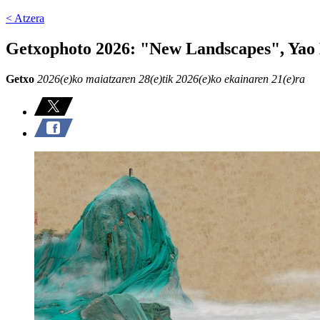
< Atzera
Getxophoto 2026: "New Landscapes", Yao
Getxo
2026(e)ko maiatzaren 28(e)tik 2026(e)ko ekainaren 21(e)ra