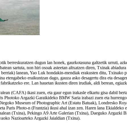
otik berreskuratzen dugun lan honek, gaurkotasuna galtzetik urruti, a
atean sartuta, non hiri osoak asteetan altxatzen diren, Txinak abiadura 
 berriak
) lanean, Yao Luk hondakin-mendiak erakusten ditu, Txinako pin
xina etengabeko eraikuntzan dago, gauza asko desagertu dira eta desage
 fabrikatzeko ere. Lan hauetan ikusten diren irudiak, aldi berean, egiaz
an (CAFA) ikasi zuen, eta gaur egun irakasle elkartu gisa dabil berta
ris Photoko Argazki Garaikideko BMW Saria irabazi zuen eta hurrengo ur
San Diegoko Museum of Photographic Art (Estatu Batuak), Londresko Ro
ta Paris Photo-n (Frantzia) ikusi ahal izan zen. Haren lana Ekialdeko e
lean (Txina), Pekingo A9 Arte Galerian (Txina), Daeguko Argazki Bi
yaoko Nazioarteko Argazki Jaialdian (Txina).