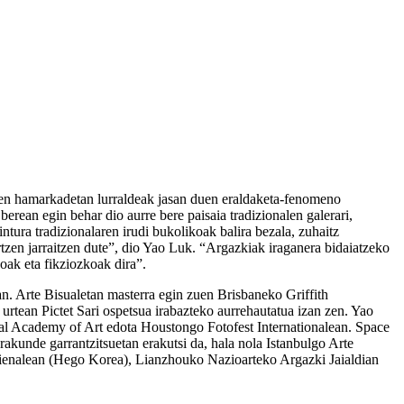
zken hamarkadetan lurraldeak jasan duen eraldaketa-fenomeno
berean egin behar dio aurre bere paisaia tradizionalen galerari,
tura tradizionalaren irudi bukolikoak balira bezala, zuhaitz
rtzen jarraitzen dute”, dio Yao Luk. “Argazkiak iraganera bidaiatzeko
koak eta fikziozkoak dira”.
n. Arte Bisualetan masterra egin zuen Brisbaneko Griffith
tean Pictet Sari ospetsua irabazteko aurrehautatua izan zen. Yao
yal Academy of Art edota Houstongo Fotofest Internationalean.
Space
rakunde garrantzitsuetan erakutsi da, hala nola Istanbulgo Arte
enalean (Hego Korea), Lianzhouko Nazioarteko Argazki Jaialdian