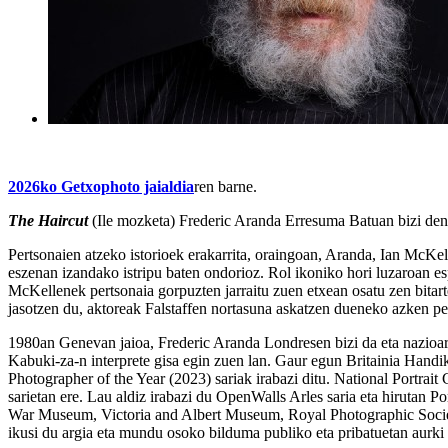
2026ko Getxophoto jaialdia
ren barne.
The Haircut
(
Ile mozketa
) Frederic Aranda Erresuma Batuan bizi den s
Pertsonaien atzeko istorioek erakarrita, oraingoan, Aranda, Ian McK
eszenan izandako istripu baten ondorioz. Rol ikoniko hori luzaroan es
McKellenek pertsonaia gorpuzten jarraitu zuen etxean osatu zen bitart
jasotzen du, aktoreak Falstaffen nortasuna askatzen dueneko azken pe
1980an Genevan jaioa, Frederic Aranda Londresen bizi da eta nazioart
Kabuki-za-n interprete gisa egin zuen lan. Gaur egun Britainia Handi
Photographer of the Year (2023) sariak irabazi ditu. National Portrai
sarietan ere. Lau aldiz irabazi du OpenWalls Arles saria eta hirutan Po
War Museum, Victoria and Albert Museum, Royal Photographic Socie
ikusi du argia eta mundu osoko bilduma publiko eta pribatuetan aurki 