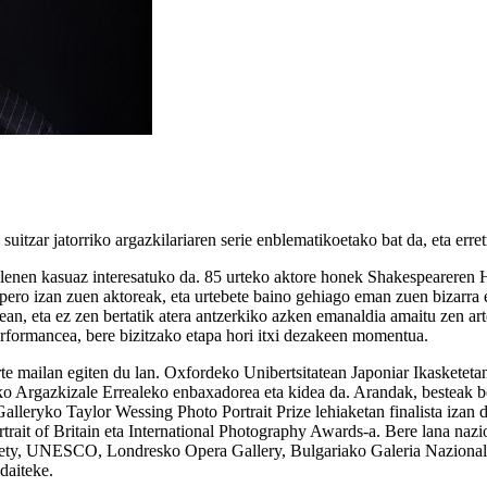
uitzar jatorriko argazkilariaren serie enblematikoetako bat da, eta erre
ellenen kasuaz interesatuko da. 85 urteko aktore honek Shakespeareren
H
pero izan zuen aktoreak, eta urtebete baino gehiago eman zuen bizarra e
ean, eta ez zen bertatik atera antzerkiko azken emanaldia amaitu zen ar
rformancea, bere bizitzako etapa hori itxi dezakeen momentua.
e mailan egiten du lan. Oxfordeko Unibertsitatean Japoniar Ikasketeta
ko Argazkizale Errealeko enbaxadorea eta kidea da. Arandak, besteak be
t Galleryko Taylor Wessing Photo Portrait Prize lehiaketan finalista iza
rtrait of Britain eta International Photography Awards-a. Bere lana nazio
ty, UNESCO, Londresko Opera Gallery, Bulgariako Galeria Nazionala
daiteke.