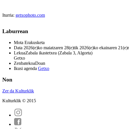
Iturria:
getxophoto.com
Laburrean
Mota
Erakusketa
Data
2026(e)ko maiatzaren 28(e)tik 2026(e)ko ekainaren 21(e)
Lekua
Zabala ikastetxea (Zabala 3, Algorta)
Getxo
Zenbatekoa
Doan
Ikusi agenda
Getxo
Non
Zer da Kulturklik
Kulturklik © 2015