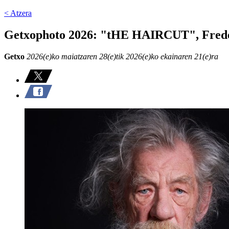
< Atzera
Getxophoto 2026: "tHE HAIRCUT", Frede
Getxo
2026(e)ko maiatzaren 28(e)tik 2026(e)ko ekainaren 21(e)ra