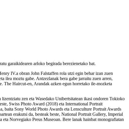
tratu garaikidearen arloko begirada berezienetako bat.
enry IV.a
obran John Falstaffen rola utzi egin behar izan zuen
ta ilea moztu gabe. Antzezlanak bera gabe jarraitu zuen arren,
te.
The Haircut
-en, Arandak azken egun horretako ile-mozketa
n lizentziatu zen eta Wasedako Unibertsitatean ikasi ondoren Tokioko
ste, Swiss Photo Award (2018) eta International Portrait
n da, baita Sony World Photo Awards eta Lensculture Portrait Awards
artean erakutsi da, besteak beste, National Portrait Gallery, Imperial
 eta Norvegiako Preus Museoan. Bere lanak hainbat monografiatan