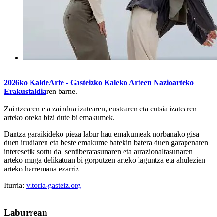
2026ko KaldeArte - Gasteizko Kaleko Arteen Nazioarteko
Erakustaldia
ren barne.
Zaintzearen eta zaindua izatearen, eustearen eta eutsia izatearen
arteko oreka bizi dute bi emakumek.
Dantza garaikideko pieza labur hau emakumeak norbanako gisa
duen irudiaren eta beste emakume batekin batera duen garapenaren
interesetik sortu da, sentiberatasunaren eta arrazionaltasunaren
arteko muga delikatuan bi gorputzen arteko laguntza eta ahulezien
arteko harremana ezarriz.
Iturria:
vitoria-gasteiz.org
Laburrean