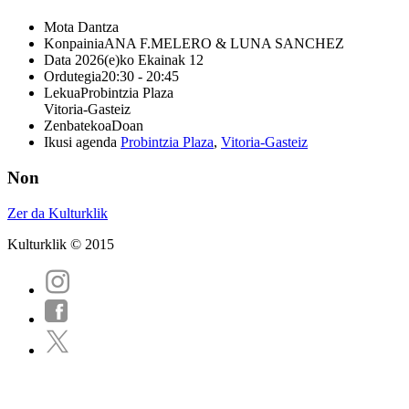
Mota
Dantza
Konpainia
ANA F.MELERO & LUNA SANCHEZ
Data
2026(e)ko Ekainak 12
Ordutegia
20:30 - 20:45
Lekua
Probintzia Plaza
Vitoria-Gasteiz
Zenbatekoa
Doan
Ikusi agenda
Probintzia Plaza
,
Vitoria-Gasteiz
Non
Zer da Kulturklik
Kulturklik © 2015