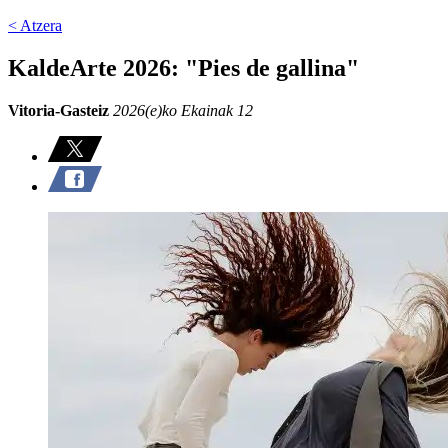
< Atzera
KaldeArte 2026: "Pies de gallina"
Vitoria-Gasteiz
2026(e)ko Ekainak 12