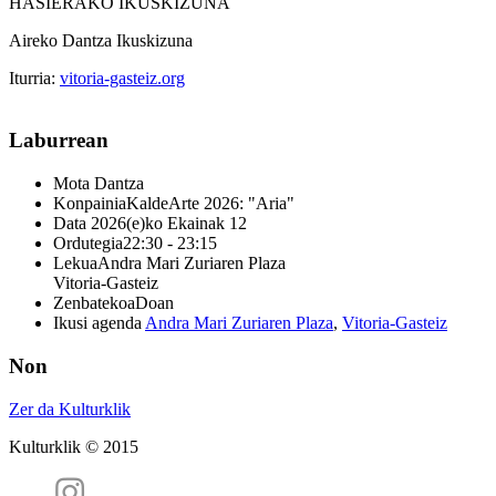
HASIERAKO IKUSKIZUNA
Aireko Dantza Ikuskizuna
Iturria:
vitoria-gasteiz.org
Laburrean
Mota
Dantza
Konpainia
KaldeArte 2026: "Aria"
Data
2026(e)ko Ekainak 12
Ordutegia
22:30 - 23:15
Lekua
Andra Mari Zuriaren Plaza
Vitoria-Gasteiz
Zenbatekoa
Doan
Ikusi agenda
Andra Mari Zuriaren Plaza
,
Vitoria-Gasteiz
Non
Zer da Kulturklik
Kulturklik © 2015