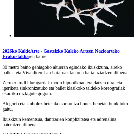
2026ko KaldeArte - Gasteizko Kaleko Arteen Nazioarteko
Erakustaldia
ren barne.
30 metro baino gehiagoko altueran egindako ikuskizuna, aireko
balleta eta Vivaldiren Lau Urtaroak lanaren haria uztartzen dituena.
Zeruko irudi liluragarriak modu hipnotikoan eraldatzen dira, eta
igeriketa sinkronizatuko eta ballet klasikoko taldeko koreografiak
ekarriko dizkigute gogora.
Alegoria eta sinboloz betetako sorkuntza honek benetan hunkituko
gaitu.
Ikuskizun kementsua, dantzarien konplizitatea eta adrenalina
bateratzen dituena.