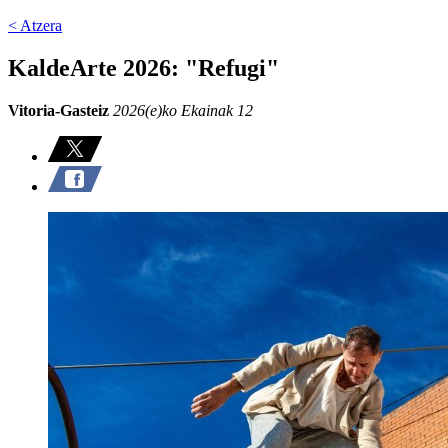
< Atzera
KaldeArte 2026: "Refugi"
Vitoria-Gasteiz
2026(e)ko Ekainak 12