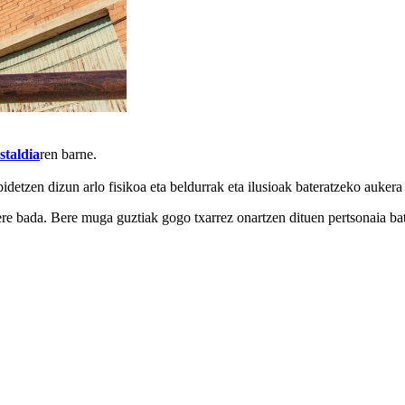
staldia
ren barne.
bidetzen dizun arlo fisikoa eta beldurrak eta ilusioak bateratzeko auker
re bada. Bere muga guztiak gogo txarrez onartzen dituen pertsonaia bat