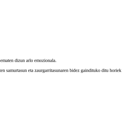
a ematen dizun arlo emozionala.
en samurtasun eta zaurgarritasunaren bidez gaindituko ditu horiek