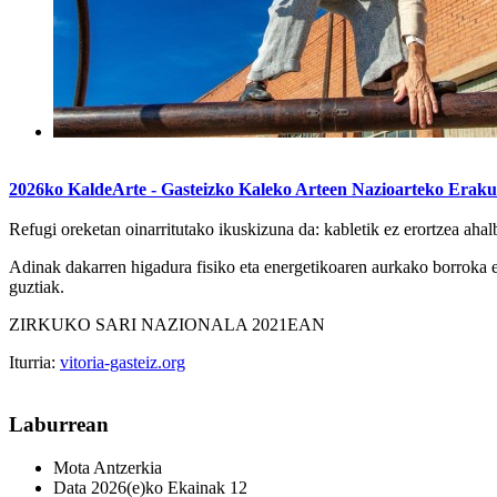
2026ko KaldeArte - Gasteizko Kaleko Arteen Nazioarteko Eraku
Refugi oreketan oinarritutako ikuskizuna da: kabletik ez erortzea ahal
Adinak dakarren higadura fisiko eta energetikoaren aurkako borroka e
guztiak.
ZIRKUKO SARI NAZIONALA 2021EAN
Iturria:
vitoria-gasteiz.org
Laburrean
Mota
Antzerkia
Data
2026(e)ko Ekainak 12