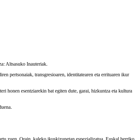
a: Altsasuko Inauteriak.
en pertsonaiak, transgresioaren, identitatearen eta errituaren ikur
eri honen esentziarekin bat egiten dute, garai, hizkuntza eta kultura
 duena.
tu zuen. Orain, kaleko ikuskizunetan espezializatua, Euskal herriko