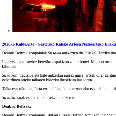
2026ko KaldeArte - Gasteizko Kaleko Arteen Nazioarteko Eraku
Deabru Beltzak konpainiak
Su talka
aurkezten du, Euskal Herriko inau
Indarrez eta misterioz beteriko ospakizun zahar honek Momotxorroen iru
bihurtuta.
Su talka
n, tradizioa eta kale-antzerkia aurrez aurre jartzen dira. Erri
ezberdinen arteko talkaren bidezko ikuskizun bat sortuz.
Talka eszeniko bat, festa erritual bat, ikus-entzunezko eztanda bat, h
Su talka
: suak ez du soilik erretzen, batzen du.
Deabru Beltzak:
Deabru Beltzak konpainia 1996an Euskal Herrian sortu zen, hainbat ta