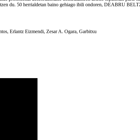
tatzen du. 50 herrialdetan baino gehiago ibili ondoren, DEABRU BELTZAK
ntos, Erlantz Eizmendi, Zesar A. Ogara, Garbitxu