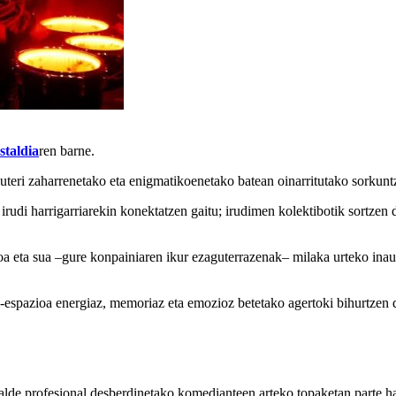
staldia
ren barne.
teri zaharrenetako eta enigmatikoenetako batean oinarritutako sorkuntz
di harrigarriarekin konektatzen gaitu; irudimen kolektibotik sortzen dir
tmoa eta sua –gure konpainiaren ikur ezaguterrazenak– milaka urteko inaut
iri-espazioa energiaz, memoriaz eta emozioz betetako agertoki bihurtzen
lde profesional desberdinetako komedianteen arteko topaketan parte har