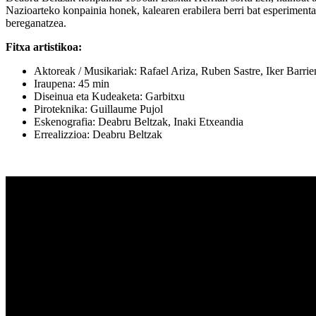
Nazioarteko konpainia honek, kalearen erabilera berri bat esperimen
bereganatzea.
Fitxa artistikoa:
Aktoreak / Musikariak: Rafael Ariza, Ruben Sastre, Iker Barrie
Iraupena: 45 min
Diseinua eta Kudeaketa: Garbitxu
Piroteknika: Guillaume Pujol
Eskenografia: Deabru Beltzak, Inaki Etxeandia
Errealizzioa: Deabru Beltzak