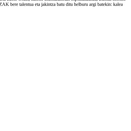
 bere talentua eta jakintza batu ditu helburu argi batekin: kalea