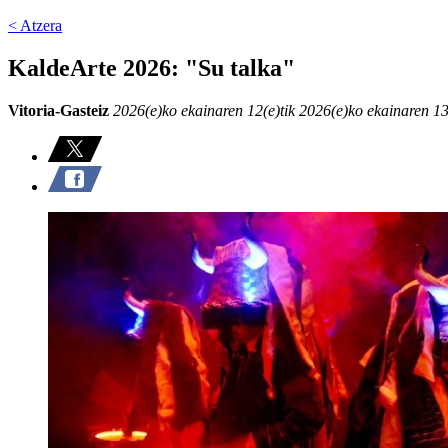
< Atzera
KaldeArte 2026: "Su talka"
Vitoria-Gasteiz
2026(e)ko ekainaren 12(e)tik 2026(e)ko ekainaren 13