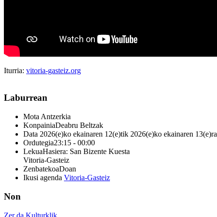
Iturria:
vitoria-gasteiz.org
Laburrean
Mota
Antzerkia
Konpainia
Deabru Beltzak
Data
2026(e)ko ekainaren 12(e)tik 2026(e)ko ekainaren 13(e)ra
Ordutegia
23:15 - 00:00
Lekua
Hasiera: San Bizente Kuesta
Vitoria-Gasteiz
Zenbatekoa
Doan
Ikusi agenda
Vitoria-Gasteiz
Non
Zer da Kulturklik