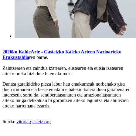
2026ko KaldeArte - Gasteizko Kaleko Arteen Nazioarteko
Erakustaldia
ren barne.
Zaintzearen eta zaindua izatearen, eustearen eta eutsia izatearen
arteko oreka bizi dute bi emakumek.
Dantza garaikideko pieza labur hau emakumeak norbanako gisa
duen irudiaren eta beste emakume batekin batera duen garapenaren
interesetik sortu da, sentiberatasunaren eta arrazionaltasunaren
arteko muga delikatuan bi gorputzen arteko laguntza eta ahulezien
arteko harremana ezarriz.
Iturria:
vitoria-gasteiz.org