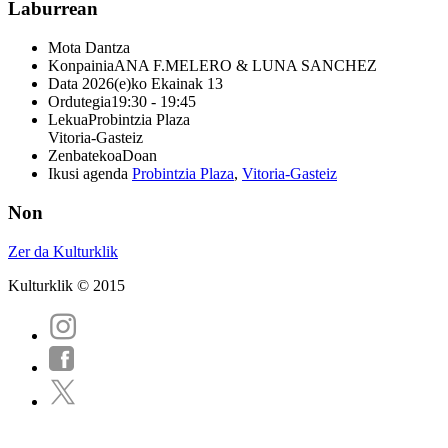
Laburrean
Mota
Dantza
Konpainia
ANA F.MELERO & LUNA SANCHEZ
Data
2026(e)ko Ekainak 13
Ordutegia
19:30 - 19:45
Lekua
Probintzia Plaza
Vitoria-Gasteiz
Zenbatekoa
Doan
Ikusi agenda
Probintzia Plaza
,
Vitoria-Gasteiz
Non
Zer da Kulturklik
Kulturklik © 2015