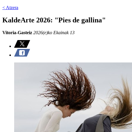
< Atzera
KaldeArte 2026: "Pies de gallina"
Vitoria-Gasteiz
2026(e)ko Ekainak 13