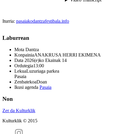
Iturria:
pasaiakodantzafestibala.info
Laburrean
Mota
Dantza
Konpainia
ANAKRUSA HERRI EKIMENA
Data
2026(e)ko Ekainak 14
Ordutegia
13:00
Lekua
Luzuriaga parkea
Pasaia
Zenbatekoa
Doan
Ikusi agenda
Pasaia
Non
Zer da Kulturklik
Kulturklik © 2015