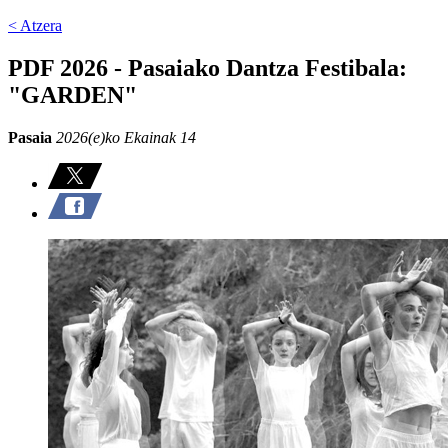
< Atzera
PDF 2026 - Pasaiako Dantza Festibala:
"GARDEN"
Pasaia
2026(e)ko Ekainak 14