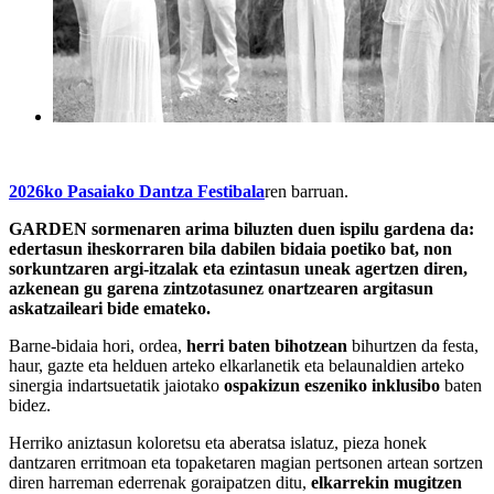
2026ko Pasaiako Dantza Festibala
ren barruan.
GARDEN sormenaren arima biluzten duen ispilu gardena da:
edertasun iheskorraren bila dabilen bidaia poetiko bat, non
sorkuntzaren argi-itzalak eta ezintasun uneak agertzen diren,
azkenean gu garena zintzotasunez onartzearen argitasun
askatzaileari bide emateko.
Barne-bidaia hori, ordea,
herri baten bihotzean
bihurtzen da festa,
haur, gazte eta helduen arteko elkarlanetik eta belaunaldien arteko
sinergia indartsuetatik jaiotako
ospakizun eszeniko inklusibo
baten
bidez.
Herriko aniztasun koloretsu eta aberatsa islatuz, pieza honek
dantzaren erritmoan eta topaketaren magian pertsonen artean sortzen
diren harreman ederrenak goraipatzen ditu,
elkarrekin mugitzen