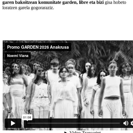
garen bakoitzean komunitate garden, libre eta bizi
gisa hobeto
loratzen garela gogoraraziz.