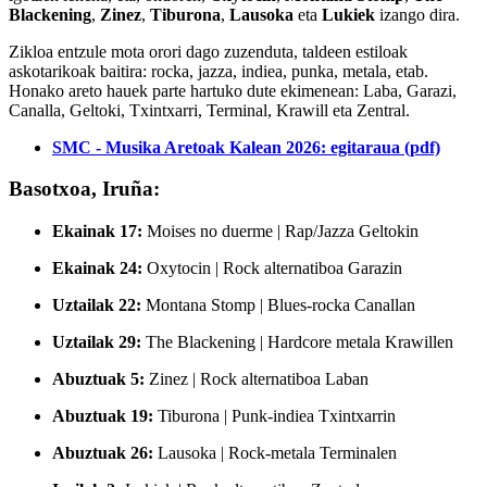
Blackening
,
Zinez
,
Tiburona
,
Lausoka
eta
Lukiek
izango dira.
Zikloa entzule mota orori dago zuzenduta, taldeen estiloak
askotarikoak baitira: rocka, jazza, indiea, punka, metala, etab.
Honako
areto hauek
parte hartuko dute ekimenean:
Laba, Garazi,
Canalla, Geltoki, Txintxarri, Terminal, Krawill
eta
Zentral
.
SMC - Musika Aretoak Kalean 2026: egitaraua (pdf)
Basotxoa, Iruña:
Ekainak 17:
Moises no duerme | Rap/Jazza Geltokin
Ekainak 24:
Oxytocin | Rock alternatiboa Garazin
Uztailak 22:
Montana Stomp | Blues-rocka Canallan
Uztailak 29:
The Blackening | Hardcore metala Krawillen
Abuztuak 5:
Zinez | Rock alternatiboa Laban
Abuztuak 19:
Tiburona | Punk-indiea Txintxarrin
Abuztuak 26:
Lausoka | Rock-metala Terminalen