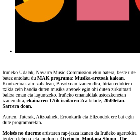
Iruñeko Udalak, Navarra Music Commission-ekin batera, beste urte
batez antolatu du
MAK programa: Musika-aretoak kalean
.
Kontzertuak aire zabalean, Basotxoan izanen dira, hirian edukiera
txikia zein handia duten musika-aretoek egin ohi duten zirkuituari
balioa eman eta laguntzeko. Iruñeko emanaldiak asteazkenetan
izanen dira,
ekainaren 17tik irailaren 2ra
bitarte,
20:00etan
.
Sarrera doan
.
Aurten,
Tuterak, Aitzoainek, Erronkarik eta Elizondok
ere bat egin
dute programarekin.
Moisés no duerme
artistaren rap-jazza izanen da Iruñeko agertokira
igotzen lehena, eta, ondoren,
Oxytocin
,
Montana
Stomp
,
The