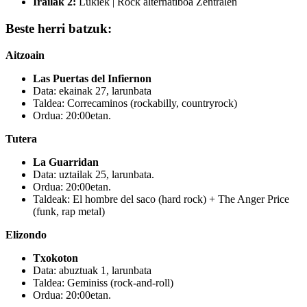
Irailak 2:
Lukiek | Rock alternatiboa Zentralen
Beste herri batzuk:
Aitzoain
Las Puertas del Infiernon
Data: ekainak 27, larunbata
Taldea: Correcaminos (rockabilly, countryrock)
Ordua: 20:00etan.
Tutera
La Guarridan
Data: uztailak 25, larunbata.
Ordua: 20:00etan.
Taldeak: El hombre del saco (hard rock) + The Anger Price
(funk, rap metal)
Elizondo
Txokoton
Data: abuztuak 1, larunbata
Taldea: Geminiss (rock-and-roll)
Ordua: 20:00etan.