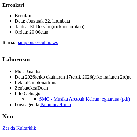
Erronkari
Errotan
Data: abuztuak 22, larunbata
Taldea: El Desván (rock melodikoa)
Ordua: 20:00etan.
Iturria:
pamplonaescultura.es
Laburrean
Mota
Jaialdia
Data
2026(e)ko ekainaren 17(e)tik 2026(e)ko irailaren 2(e)ra
Lekua
Pamplona/Iruña
Zenbatekoa
Doan
Info Gehiago
SMC - Musika Aretoak Kalean: egitaraua (pdf)
Ikusi agenda
Pamplona/Iruña
Non
Zer da Kulturklik