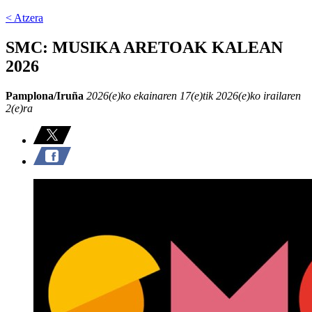
< Atzera
SMC: MUSIKA ARETOAK KALEAN
2026
Pamplona/Iruña
2026(e)ko ekainaren 17(e)tik 2026(e)ko irailaren
2(e)ra