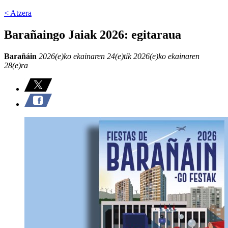
< Atzera
Barañaingo Jaiak 2026: egitaraua
Barañáin
2026(e)ko ekainaren 24(e)tik 2026(e)ko ekainaren
28(e)ra