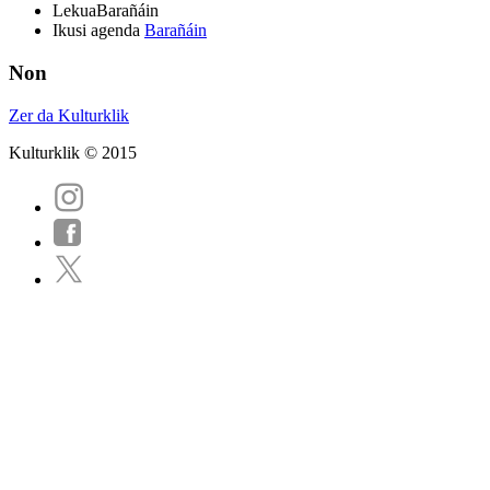
Lekua
Barañáin
Ikusi agenda
Barañáin
Non
Zer da Kulturklik
Kulturklik © 2015