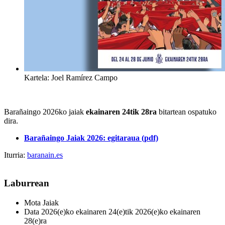
Kartela: Joel Ramírez Campo
Barañaingo 2026ko jaiak
ekainaren 24tik 28ra
bitartean ospatuko
dira.
Barañaingo Jaiak 2026: egitaraua (pdf)
Iturria:
baranain.es
Laburrean
Mota
Jaiak
Data
2026(e)ko ekainaren 24(e)tik 2026(e)ko ekainaren
28(e)ra