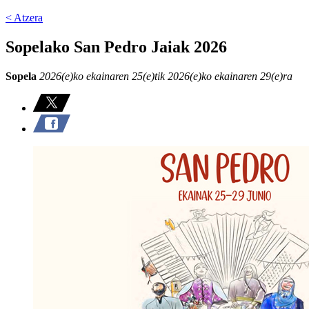
< Atzera
Sopelako San Pedro Jaiak 2026
Sopela
2026(e)ko ekainaren 25(e)tik 2026(e)ko ekainaren 29(e)ra