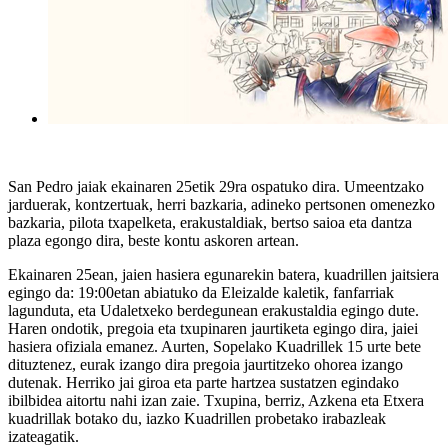
San Pedro jaiak ekainaren 25etik 29ra ospatuko dira. Umeentzako
jarduerak, kontzertuak, herri bazkaria, adineko pertsonen omenezko
bazkaria, pilota txapelketa, erakustaldiak, bertso saioa eta dantza
plaza egongo dira, beste kontu askoren artean.
Ekainaren 25ean, jaien hasiera egunarekin batera, kuadrillen jaitsiera
egingo da: 19:00etan abiatuko da Eleizalde kaletik, fanfarriak
lagunduta, eta Udaletxeko berdegunean erakustaldia egingo dute.
Haren ondotik, pregoia eta txupinaren jaurtiketa egingo dira, jaiei
hasiera ofiziala emanez. Aurten, Sopelako Kuadrillek 15 urte bete
dituztenez, eurak izango dira pregoia jaurtitzeko ohorea izango
dutenak. Herriko jai giroa eta parte hartzea sustatzen egindako
ibilbidea aitortu nahi izan zaie. Txupina, berriz, Azkena eta Etxera
kuadrillak botako du, iazko Kuadrillen probetako irabazleak
izateagatik.