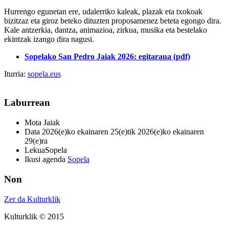
Hurrengo egunetan ere, udalerriko kaleak, plazak eta txokoak
bizitzaz eta giroz beteko dituzten proposamenez beteta egongo dira.
Kale antzerkia, dantza, animazioa, zirkua, musika eta bestelako
ekintzak izango dira nagusi.
Sopelako San Pedro Jaiak 2026: egitaraua (pdf)
Iturria:
sopela.eus
Laburrean
Mota
Jaiak
Data
2026(e)ko ekainaren 25(e)tik 2026(e)ko ekainaren
29(e)ra
Lekua
Sopela
Ikusi agenda
Sopela
Non
Zer da Kulturklik
Kulturklik © 2015