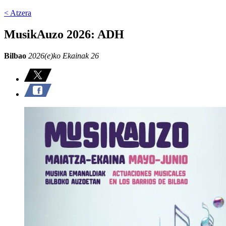
< Atzera
MusikAuzo 2026: ADH
Bilbao
2026(e)ko Ekainak 26