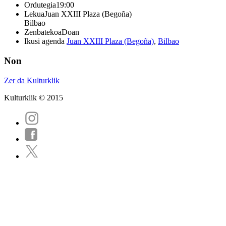
Ordutegia
19:00
Lekua
Juan XXIII Plaza (Begoña)
Bilbao
Zenbatekoa
Doan
Ikusi agenda
Juan XXIII Plaza (Begoña)
,
Bilbao
Non
Zer da Kulturklik
Kulturklik © 2015