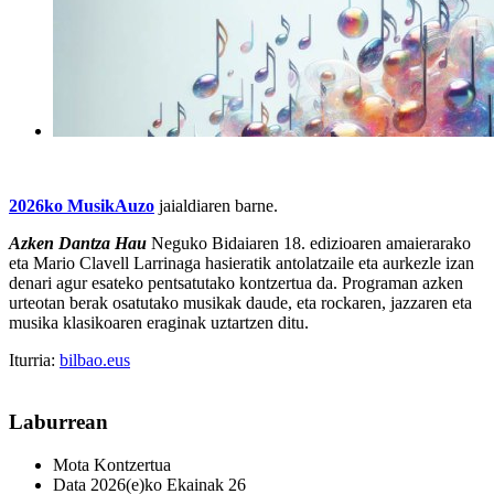
2026ko MusikAuzo
jaialdiaren barne.
Azken Dantza Hau
Neguko Bidaiaren 18. edizioaren amaierarako
eta Mario Clavell Larrinaga hasieratik antolatzaile eta aurkezle izan
denari agur esateko pentsatutako kontzertua da. Programan azken
urteotan berak osatutako musikak daude, eta rockaren, jazzaren eta
musika klasikoaren eraginak uztartzen ditu.
Iturria:
bilbao.eus
Laburrean
Mota
Kontzertua
Data
2026(e)ko Ekainak 26