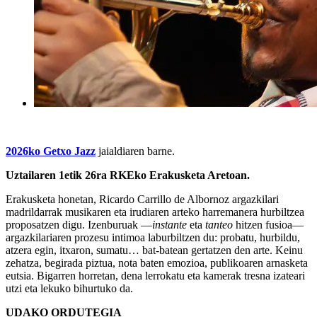
2026ko Getxo Jazz
jaialdiaren barne.
Uztailaren 1etik 26ra RKEko Erakusketa Aretoan.
Erakusketa honetan, Ricardo Carrillo de Albornoz argazkilari
madrildarrak musikaren eta irudiaren arteko harremanera hurbiltzea
proposatzen digu. Izenburuak —
instante
eta
tanteo
hitzen fusioa—
argazkilariaren prozesu intimoa laburbiltzen du: probatu, hurbildu,
atzera egin, itxaron, sumatu… bat-batean gertatzen den arte. Keinu
zehatza, begirada piztua, nota baten emozioa, publikoaren arnasketa
eutsia. Bigarren horretan, dena lerrokatu eta kamerak tresna izateari
utzi eta lekuko bihurtuko da.
UDAKO ORDUTEGIA