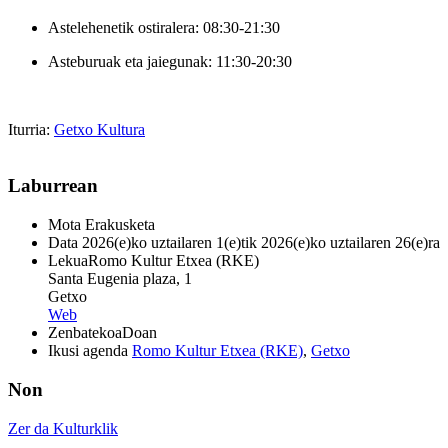
Astelehenetik ostiralera: 08:30-21:30
Asteburuak eta jaiegunak: 11:30-20:30
Iturria:
Getxo Kultura
Laburrean
Mota
Erakusketa
Data
2026(e)ko uztailaren 1(e)tik 2026(e)ko uztailaren 26(e)ra
Lekua
Romo Kultur Etxea (RKE)
Santa Eugenia plaza, 1
Getxo
Web
Zenbatekoa
Doan
Ikusi agenda
Romo Kultur Etxea (RKE)
,
Getxo
Non
Zer da Kulturklik