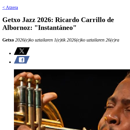
< Atzera
Getxo Jazz 2026: Ricardo Carrillo de
Albornoz: "Instantáneo"
Getxo
2026(e)ko uztailaren 1(e)tik 2026(e)ko uztailaren 26(e)ra