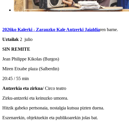
2026ko
Kalerki - Zarauzko Kale Antzerki Jaialdia
ren barne.
Uztailak
2 julio
SIN REMITE
Jean Philippe Kikolas (Burgos)
Miren Etxabe plaza (Salberdin)
20:45 / 55 min
Antzerkia eta zirkua
/ Circo teatro
Zirku-antzerki eta keinuzko umorea.
Hitzik gabeko pertsonaia, nostalgia kutsua pizten duena.
Eszenarekin, objektuekin eta publikoarekin jolas bat.