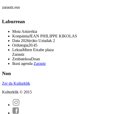
zarautz.eus
Laburrean
Mota
Antzerkia
Konpainia
JEAN PHILIPPE KIKOLAS
Data
2026(e)ko Uztailak 2
Ordutegia
20:45
Lekua
Miren Etxabe plaza
Zarautz
Zenbatekoa
Doan
Ikusi agenda
Zarautz
Non
Zer da Kulturklik
Kulturklik © 2015