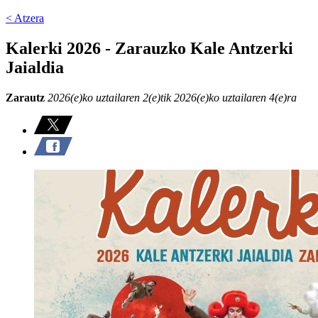
< Atzera
Kalerki 2026 - Zarauzko Kale Antzerki
Jaialdia
Zarautz
2026(e)ko uztailaren 2(e)tik 2026(e)ko uztailaren 4(e)ra