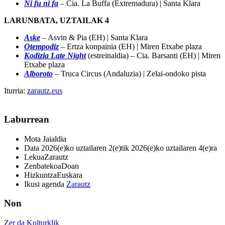
Ni fu ni fa
– Cia. La Buffa (Extremadura) | Santa Klara
LARUNBATA, UZTAILAK 4
Aske
– Asvin & Pia (EH) | Santa Klara
Otempodiz
– Ertza konpainia (EH) | Miren Etxabe plaza
Kodizia Late Night
(estreinaldia) – Cia. Barsanti (EH) | Miren
Etxabe plaza
Alboroto
– Truca Circus (Andaluzia) | Zelai-ondoko pista
Iturria:
zarautz.eus
Laburrean
Mota
Jaialdia
Data
2026(e)ko uztailaren 2(e)tik 2026(e)ko uztailaren 4(e)ra
Lekua
Zarautz
Zenbatekoa
Doan
Hizkuntza
Euskara
Ikusi agenda
Zarautz
Non
Zer da Kulturklik