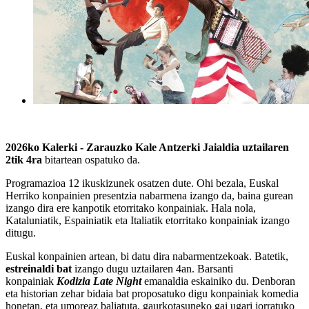
2026ko Kalerki - Zarauzko Kale Antzerki Jaialdia
uztailaren
2tik 4ra
bitartean ospatuko da.
Programazioa 12 ikuskizunek osatzen dute. Ohi bezala, Euskal
Herriko konpainien presentzia nabarmena izango da, baina gurean
izango dira ere kanpotik etorritako konpainiak. Hala nola,
Kataluniatik, Espainiatik eta Italiatik etorritako konpainiak izango
ditugu.
Euskal konpainien artean, bi datu dira nabarmentzekoak. Batetik,
estreinaldi bat
izango dugu uztailaren 4an. Barsanti
konpainiak
Kodizia Late Night
emanaldia eskainiko du. Denboran
eta historian zehar bidaia bat proposatuko digu konpainiak komedia
honetan, eta umoreaz baliatuta, gaurkotasuneko gai ugari jorratuko