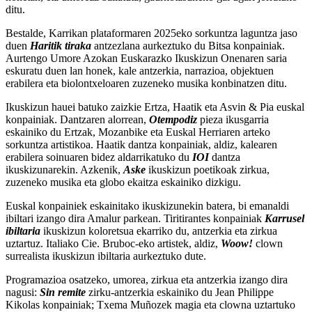
ditu.
Bestalde, Karrikan plataformaren 2025eko sorkuntza laguntza jaso
duen
Haritik tiraka
antzezlana aurkeztuko du Bitsa konpainiak.
Aurtengo Umore Azokan Euskarazko Ikuskizun Onenaren saria
eskuratu duen lan honek, kale antzerkia, narrazioa, objektuen
erabilera eta biolontxeloaren zuzeneko musika konbinatzen ditu.
Ikuskizun hauei batuko zaizkie Ertza, Haatik eta Asvin & Pia euskal
konpainiak. Dantzaren alorrean,
Otempodiz
pieza ikusgarria
eskainiko du Ertzak, Mozanbike eta Euskal Herriaren arteko
sorkuntza artistikoa. Haatik dantza konpainiak, aldiz, kalearen
erabilera soinuaren bidez aldarrikatuko du
IOI
dantza
ikuskizunarekin. Azkenik,
Aske
ikuskizun poetikoak zirkua,
zuzeneko musika eta globo ekaitza eskainiko dizkigu.
Euskal konpainiek eskainitako ikuskizunekin batera, bi emanaldi
ibiltari izango dira Amalur parkean. Tiritirantes konpainiak
Karrusel
ibiltaria
ikuskizun koloretsua ekarriko du, antzerkia eta zirkua
uztartuz. Italiako Cie. Bruboc-eko artistek, aldiz,
Woow!
clown
surrealista ikuskizun ibiltaria aurkeztuko dute.
Programazioa osatzeko, umorea, zirkua eta antzerkia izango dira
nagusi:
Sin remite
zirku-antzerkia eskainiko du Jean Philippe
Kikolas konpainiak; Txema Muñozek magia eta clowna uztartuko