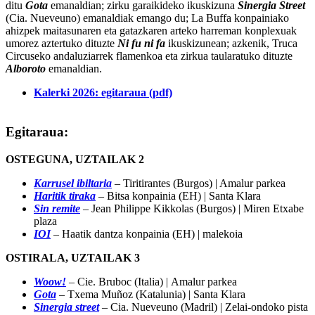
ditu
Gota
emanaldian; zirku garaikideko ikuskizuna
Sinergia Street
(Cia. Nueveuno) emanaldiak emango du; La Buffa konpainiako
ahizpek maitasunaren eta gatazkaren arteko harreman konplexuak
umorez aztertuko dituzte
Ni fu ni fa
ikuskizunean; azkenik, Truca
Circuseko andaluziarrek flamenkoa eta zirkua taularatuko dituzte
Alboroto
emanaldian.
Kalerki 2026: egitaraua (pdf)
Egitaraua:
OSTEGUNA, UZTAILAK 2
Karrusel ibiltaria
– Tiritirantes (Burgos) | Amalur parkea
Haritik tiraka
– Bitsa konpainia (EH) | Santa Klara
Sin remite
– Jean Philippe Kikkolas (Burgos) | Miren Etxabe
plaza
IOI
– Haatik dantza konpainia (EH) | malekoia
OSTIRALA, UZTAILAK 3
Woow!
– Cie. Bruboc (Italia) | Amalur parkea
Gota
– Txema Muñoz (Katalunia) | Santa Klara
Sinergia street
– Cia. Nueveuno (Madril) | Zelai-ondoko pista