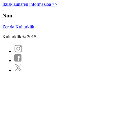
Ikuskizunaren informazioa >>
Non
Zer da Kulturklik
Kulturklik © 2015