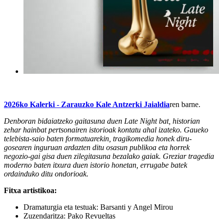
2026ko
Kalerki - Zarauzko Kale Antzerki Jaialdia
ren barne.
Denboran bidaiatzeko gaitasuna duen Late Night bat, historian
zehar hainbat pertsonairen istorioak kontatu ahal izateko. Gaueko
telebista-saio baten formatuarekin, tragikomedia honek diru-
gosearen inguruan ardazten ditu osasun publikoa eta horrek
negozio-gai gisa duen zilegitasuna bezalako gaiak. Greziar tragedia
moderno baten itxura duen istorio honetan, errugabe batek
ordainduko ditu ondorioak.
Fitxa artistikoa:
Dramaturgia eta testuak: Barsanti y Angel Mirou
Zuzendaritza: Pako Revueltas