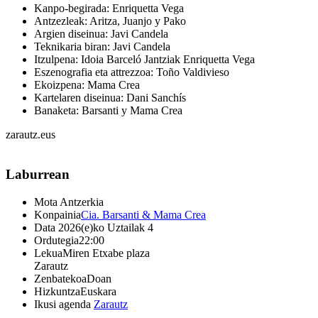
Kanpo-begirada: Enriquetta Vega
Antzezleak: Aritza, Juanjo y Pako
Argien diseinua: Javi Candela
Teknikaria biran: Javi Candela
Itzulpena: Idoia Barceló Jantziak Enriquetta Vega
Eszenografia eta attrezzoa: Toño Valdivieso
Ekoizpena: Mama Crea
Kartelaren diseinua: Dani Sanchís
Banaketa: Barsanti y Mama Crea
zarautz.eus
Laburrean
Mota
Antzerkia
Konpainia
Cia. Barsanti & Mama Crea
Data
2026(e)ko Uztailak 4
Ordutegia
22:00
Lekua
Miren Etxabe plaza
Zarautz
Zenbatekoa
Doan
Hizkuntza
Euskara
Ikusi agenda
Zarautz