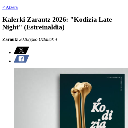
< Atzera
Kalerki Zarautz 2026: "Kodizia Late
Night" (Estreinaldia)
Zarautz
2026(e)ko Uztailak 4