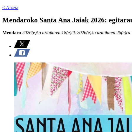
< Atzera
Mendaroko Santa Ana Jaiak 2026: egitara
Mendaro
2026(e)ko uztailaren 18(e)tik 2026(e)ko uztailaren 26(e)ra