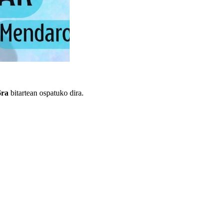
6ra
bitartean ospatuko dira.