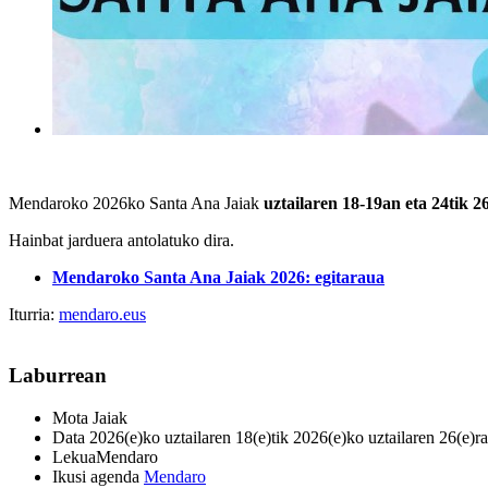
Mendaroko 2026ko Santa Ana Jaiak
uztailaren 18-19an eta 24tik 2
Hainbat jarduera antolatuko dira.
Mendaroko Santa Ana Jaiak 2026: egitaraua
Iturria:
mendaro.eus
Laburrean
Mota
Jaiak
Data
2026(e)ko uztailaren 18(e)tik 2026(e)ko uztailaren 26(e)ra
Lekua
Mendaro
Ikusi agenda
Mendaro