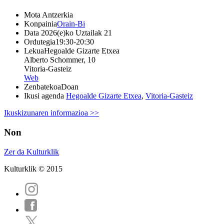
Mota
Antzerkia
Konpainia
Orain-Bi
Data
2026(e)ko Uztailak 21
Ordutegia
19:30-20:30
Lekua
Hegoalde Gizarte Etxea
Alberto Schommer, 10
Vitoria-Gasteiz
Web
Zenbatekoa
Doan
Ikusi agenda
Hegoalde Gizarte Etxea
,
Vitoria-Gasteiz
Ikuskizunaren informazioa >>
Non
Zer da Kulturklik
Kulturklik © 2015