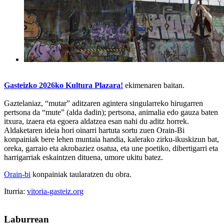
Gasteizko 2026ko Kultura Plazara!
ekimenaren baitan.
Gaztelaniaz, “mutar” aditzaren agintera singularreko hirugarren
pertsona da “mute” (alda dadin); pertsona, animalia edo gauza baten
itxura, izaera eta egoera aldatzea esan nahi du aditz horrek.
Aldaketaren ideia hori oinarri hartuta sortu zuen Orain-Bi
konpainiak bere lehen muntaia handia, kalerako zirku-ikuskizun bat,
oreka, garraio eta akrobaziez osatua, eta une poetiko, dibertigarri eta
harrigarriak eskaintzen dituena, umore ukitu batez.
Orain-bi
konpainiak taularatzen du obra.
Iturria:
vitoria-gasteiz.org
Laburrean