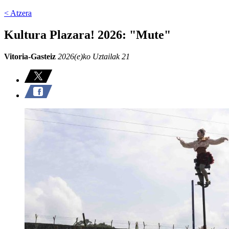
< Atzera
Kultura Plazara! 2026: "Mute"
Vitoria-Gasteiz
2026(e)ko Uztailak 21