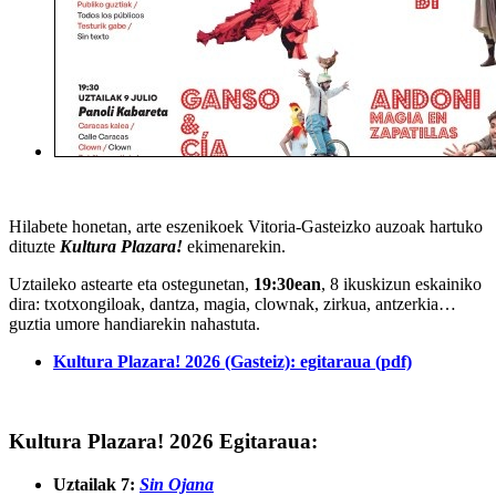
Hilabete honetan, arte eszenikoek Vitoria-Gasteizko auzoak hartuko
dituzte
Kultura Plazara!
ekimenarekin.
Uztaileko astearte eta ostegunetan,
19:30ean
, 8 ikuskizun
eskainiko
dira:
txotxongiloak, dantza, magia, clownak, zirkua, antzerkia…
guztia umore handiarekin nahastuta.
Kultura Plazara! 2026 (Gasteiz): egitaraua (pdf)
Kultura Plazara! 2026 Egitaraua:
Uztailak 7:
Sin Ojana