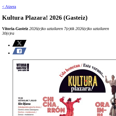
< Atzera
Kultura Plazara! 2026 (Gasteiz)
Vitoria-Gasteiz
2026(e)ko uztailaren 7(e)tik 2026(e)ko uztailaren
30(e)ra