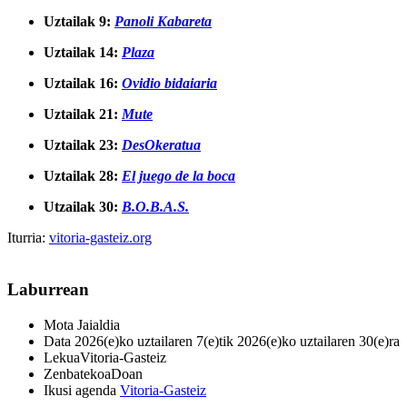
Uztailak
9:
Panoli Kabareta
Uztailak 14:
P
laza
Uztailak 16:
Ovidio bidaiaria
Uztailak 21:
Mute
Uztailak 23:
DesOkeratua
Uztailak 28:
El juego de la boca
Utzailak 30:
B.O.B.A.S.
Iturria:
vitoria-gasteiz.org
Laburrean
Mota
Jaialdia
Data
2026(e)ko uztailaren 7(e)tik 2026(e)ko uztailaren 30(e)ra
Lekua
Vitoria-Gasteiz
Zenbatekoa
Doan
Ikusi agenda
Vitoria-Gasteiz