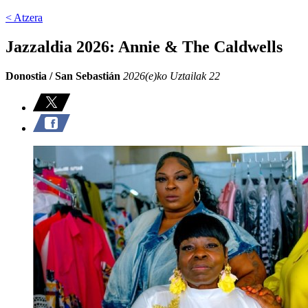
< Atzera
Jazzaldia 2026: Annie & The Caldwells
Donostia / San Sebastián
2026(e)ko Uztailak 22