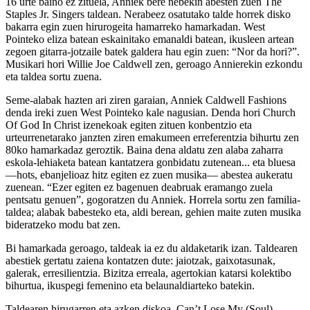
16 urte baino ez zituela, Anniek bere nebekin abesten zuen The
Staples Jr. Singers taldean. Nerabeez osatutako talde horrek disko
bakarra egin zuen hirurogeita hamarreko hamarkadan. West
Pointeko eliza batean eskainitako emanaldi batean, ikusleen artean
zegoen gitarra-jotzaile batek galdera hau egin zuen: “Nor da hori?”.
Musikari hori Willie Joe Caldwell zen, geroago Annierekin ezkondu
eta taldea sortu zuena.
Seme-alabak hazten ari ziren garaian, Anniek Caldwell Fashions
denda ireki zuen West Pointeko kale nagusian. Denda hori Church
Of God In Christ izenekoak egiten zituen konbentzio eta
urteurrenetarako janzten ziren emakumeen erreferentzia bihurtu zen
80ko hamarkadaz geroztik. Baina dena aldatu zen alaba zaharra
eskola-lehiaketa batean kantatzera gonbidatu zutenean... eta bluesa
—hots, ebanjelioaz hitz egiten ez zuen musika— abestea aukeratu
zuenean. “Ezer egiten ez bagenuen deabruak eramango zuela
pentsatu genuen”, gogoratzen du Anniek. Horrela sortu zen familia-
taldea; alabak babesteko eta, aldi berean, gehien maite zuten musika
bideratzeko modu bat zen.
Bi hamarkada geroago, taldeak ia ez du aldaketarik izan. Taldearen
abestiek gertatu zaiena kontatzen dute: jaiotzak, gaixotasunak,
galerak, erresilientzia. Bizitza erreala, agertokian katarsi kolektibo
bihurtua, ikuspegi femenino eta belaunaldiarteko batekin.
Taldearen hirugarren eta azken diskoa, Can’t Lose My (Soul)