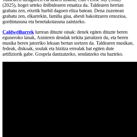
(2025), hogei urteko ibilbidearen emaitza da. Taldearen herrian
grabatu zen, etxetik hurbil dagoen eliza batean. Dena zuzenean
grabatu zen, elkarrekin, familia gisa, abesti bakoitzaren emozioa,
gordintasuna eta benetakotasuna zaintzeko.
Caldwelltarrek
lurrean dituzte oinak: denek egiten dituzte beren
eguneroko lanak, Annieren dendak irekita jarraitzen du, eta beren
musika beren jatorriko lekuan bertan sortzen da. Taldearen musikan,
fedeak, diskoak, soulak eta bizitza errealak bat egiten dute
artifiziorik gabe. Gospela dantzatzeko, sendatzeko eta hazteko.