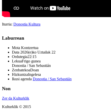
Iturria:
Donostia Kultura
Laburrean
Mota
Kontzertua
Data
2026(e)ko Uztailak 22
Ordutegia
22:15
Lekua
Frigo gunea
Donostia / San Sebastián
Zenbatekoa
Doan
Hizkuntza
Ingelesa
Ikusi agenda
Donostia / San Sebastián
Non
Zer da Kulturklik
Kulturklik © 2015