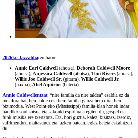
2026ko Jazzaldia
ren barne.
Annie Earl Caldwell
(ahotsa),
Deborah Caldwell Moore
(ahotsa),
Anjessica Caldwell
(ahotsa),
Toni Rivers
(ahotsa),
Willie Joe Caldwell Sr.
(gitarra),
Willie Caldwell Jr.
(baxua),
Abel Aquirius
(bateria)
Annie
Caldwellentzat
, “nire familia da nire taldea” esaldia ez da
metafora bat; bere taldea eta bere familia gauza bera dira, bere
bizimodua. West Point-eko (Mississippi) familia-klan honek indar
handiko soul sutsua eta sakonki espirituala egiten du, gospel eta
funk musika ere txertatuta. Eta, hori guztia, kalez, bizitzaz, izerdiz,
sufrimenduz, maitasunez eta, azken batean, egiaz beteta eskaintzen
du.