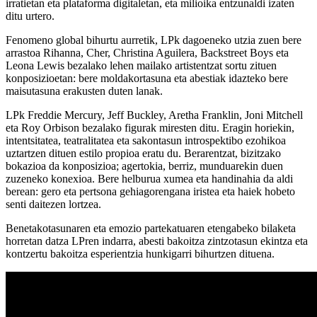
irratietan eta plataforma digitaletan, eta milioika entzunaldi izaten
ditu urtero.
Fenomeno global bihurtu aurretik, LPk dagoeneko utzia zuen bere
arrastoa Rihanna, Cher, Christina Aguilera, Backstreet Boys eta
Leona Lewis bezalako lehen mailako artistentzat sortu zituen
konposizioetan: bere moldakortasuna eta abestiak idazteko bere
maisutasuna erakusten duten lanak.
LPk Freddie Mercury, Jeff Buckley, Aretha Franklin, Joni Mitchell
eta Roy Orbison bezalako figurak miresten ditu. Eragin horiekin,
intentsitatea, teatralitatea eta sakontasun introspektibo ezohikoa
uztartzen dituen estilo propioa eratu du. Berarentzat, bizitzako
bokazioa da konposizioa; agertokia, berriz, munduarekin duen
zuzeneko konexioa. Bere helburua xumea eta handinahia da aldi
berean: gero eta pertsona gehiagorengana iristea eta haiek hobeto
senti daitezen lortzea.
Benetakotasunaren eta emozio partekatuaren etengabeko bilaketa
horretan datza LPren indarra, abesti bakoitza zintzotasun ekintza eta
kontzertu bakoitza esperientzia hunkigarri bihurtzen dituena.