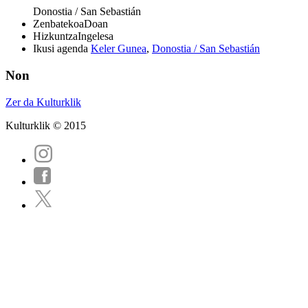
Donostia / San Sebastián
Zenbatekoa
Doan
Hizkuntza
Ingelesa
Ikusi agenda
Keler Gunea
,
Donostia / San Sebastián
Non
Zer da Kulturklik
Kulturklik © 2015