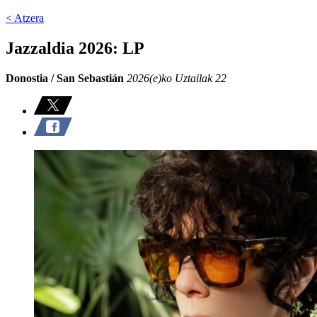
< Atzera
Jazzaldia 2026: LP
Donostia / San Sebastián
2026(e)ko Uztailak 22