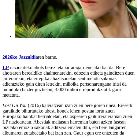
2026ko Jazzaldia
ren barne.
LP
nazioarteko ahots berezi eta zirraragarrienetako bat da. Bere
ahotsaren berealdiko ahalmenarekin, edozein etiketa gainditzen duen
jarrerarekin, eta errepika ahaztezinetan sentimendu sakonak
adierazteko gain diren letrekin, milioika pertsonarengana iritsi da
munduko bazter guztietan, 3.000 milioi erreprodukziotik gora
metatuta.
Lost On You
(2016) kaleratzean izan zuen bere goren unea. Ereserki
garaikide bihurtutako abesti honek lehen postua lortu zuen
Europako hainbat herrialdetan, eta ospearen gailurrera eraman zuen
LP nazioartean. Abestiak maitasun harreman baten azken fasean
bizitako emozio sakonak aditzera ematen ditu, eta bere laugarren
albumaren zutabeetako bat izan zen. Gaur egun ere entzuten da