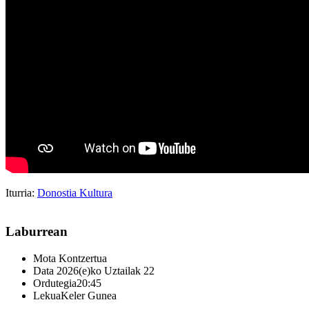
Iturria:
Donostia Kultura
Laburrean
Mota
Kontzertua
Data
2026(e)ko Uztailak 22
Ordutegia
20:45
Lekua
Keler Gunea