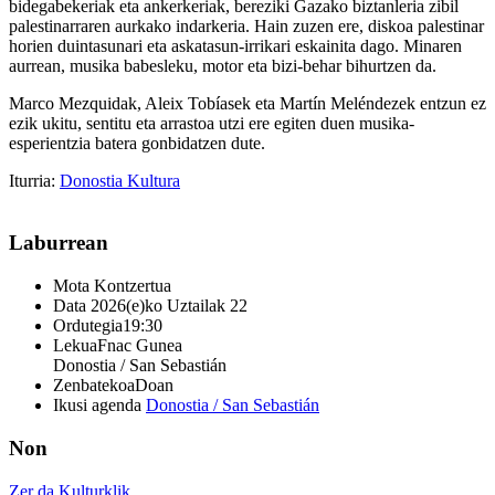
bidegabekeriak eta ankerkeriak, bereziki Gazako biztanleria zibil
palestinarraren aurkako indarkeria. Hain zuzen ere, diskoa palestinar
horien duintasunari eta askatasun-irrikari eskainita dago. Minaren
aurrean, musika babesleku, motor eta bizi-behar bihurtzen da.
Marco Mezquidak, Aleix Tobíasek eta Martín Meléndezek entzun ez
ezik ukitu, sentitu eta arrastoa utzi ere egiten duen musika-
esperientzia batera gonbidatzen dute.
Iturria:
Donostia Kultura
Laburrean
Mota
Kontzertua
Data
2026(e)ko Uztailak 22
Ordutegia
19:30
Lekua
Fnac Gunea
Donostia / San Sebastián
Zenbatekoa
Doan
Ikusi agenda
Donostia / San Sebastián
Non
Zer da Kulturklik