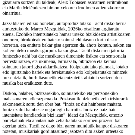
gizatiarra sortzen du taldeak, Aleix Tobiasen asmamen erritmikoan
eta Martín Meléndezen biolontxeloaren irudimen adierazkorrean
oinarritua.
Jazzaldiaren edizio honetan, autoproduzitutako Tactil disko berria
aurkeztuko du Marco Mezquidak, 2026ko otsailean argitaratu
zuena. Ezohiko intentsitateko hamar urteko bizikidetza artistikoaren
ondoren, hirukoteak erabateko soinu-heldutasuna lortu disko
horretan, eta entitate bakar gisa agertzen da, ahots komun, sakon eta
koherenteko musika-gorputz bakar gisa. Tactil diskoaren jatorria
funtsezko nahi bat da: musikaren dimentsio fisikoa eta sentsoriala
berreskuratzea, eta ukimena, larruazala, bibrazioa eta keinua
soinuaren jatorri gisa aldarrikatzea. Kolpekatutako pianoak, jotako
edo igurtzitako hariek eta ferekatutako edo kolpekatutako mintzek
presentziatik, hurbiltasunetik eta entzutetik abiatuta sortzen den
musika bat eraikitzen dute.
Diskoa, halaber, bizitzarekiko, soinuarekiko eta pertsonekiko
maitasunaren adierazpena da. Poztasunik bizienetik zein tristurarik
sakonenetik sortu den obra bat. “Inoiz ez dut hainbeste maitatu.
Inoiz ez dut hainbeste negar egin barrutik. Inoiz ez naiz hain
intentsitate handiarekin bizi izan”, idatzi du Mezquidak, emozio
partekatuak eta anaitasunak zeharkatutako sormen-prozesu bat
agerian utziz. Tactil ez dago bizi garen mundutik kanpo: diskoaren
notetan, musikariak gordintasunez jasotzen ditu azken urteetako