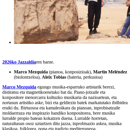
2026ko Jazzaldia
ren barne.
Marco Mezquida
(pianoa, konposizioak),
Martin Meléndez
(biolontxeloa),
Aleix Tobias
(bateria, perkusioa)
Marco Mezquida
egungo musika-esparruko artistarik berezi,
distiratsu eta magnetikoenetako bat da. Piano-jotzaile eta
konpositore menorcarra kultuzko musikaria da nazioartean, eta
nortasun artistiko aske, bizi eta geldiezin batek markatutako ibilbidea
eraiki du. Birtuosoa eta kamaleoikara da pianoan, inprobisatzaile
moldaerraza eta inspirazio handiko konpositorea, bere musika
lurralde propio batean kokatzen duena. Lurralde horretan,
naturaltasun osoz uztartzen ditu jazza, inprobisazio askea, musika
klasikoa, folklorea, popa eta tradizio mediterraneoa.