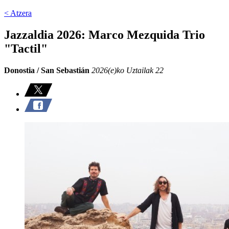
< Atzera
Jazzaldia 2026: Marco Mezquida Trio
"Tactil"
Donostia / San Sebastián
2026(e)ko Uztailak 22