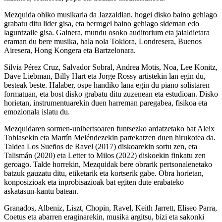
Mezquida ohiko musikaria da Jazzaldian, hogei disko baino gehiago
grabatu ditu lider gisa, eta berrogei baino gehiago sideman edo
laguntzaile gisa. Gainera, mundu osoko auditorium eta jaialdietara
eraman du bere musika, hala nola Tokiora, Londresera, Buenos
Airesera, Hong Kongera eta Bartzelonara.
Silvia Pérez Cruz, Salvador Sobral, Andrea Motis, Noa, Lee Konitz,
Dave Liebman, Billy Hart eta Jorge Rossy artistekin lan egin du,
besteak beste. Halaber, ospe handiko lana egin du piano solistaren
formatuan, eta bost disko grabatu ditu zuzenean eta estudioan. Disko
horietan, instrumentuarekin duen harreman paregabea, fisikoa eta
emozionala islatu du.
Mezquidaren sormen-unibertsoaren funtsezko ardatzetako bat Aleix
Tobiasekin eta Martín Meléndezekin partekatzen duen hirukotea da.
Taldea Los Sueños de Ravel (2017) diskoarekin sortu zen, eta
Talismán (2020) eta Letter to Milos (2022) diskoekin finkatu zen
geroago. Talde horrekin, Mezquidak bere obrarik pertsonalenetako
batzuk gauzatu ditu, etiketarik eta kortserik gabe. Obra horietan,
konposizioak eta inprobisazioak bat egiten dute erabateko
askatasun-kantu batean.
Granados, Albeniz, Liszt, Chopin, Ravel, Keith Jarrett, Eliseo Parra,
Coetus eta abarren eraginarekin, musika argitsu, bizi eta sakonki